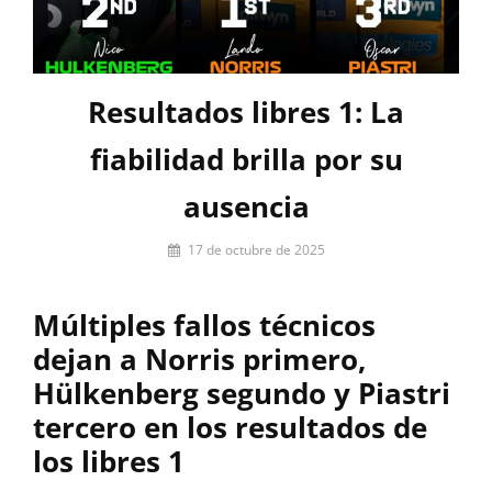
Resultados libres 1: La
fiabilidad brilla por su
ausencia
Por
17 de octubre de 2025
Miguel
Lora-
Múltiples fallos técnicos
Paquet
dejan a Norris primero,
Hülkenberg segundo y Piastri
tercero en los resultados de
los libres 1