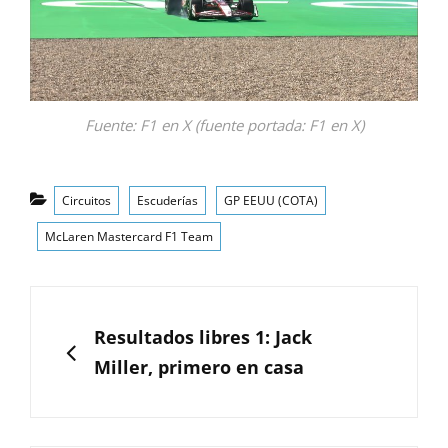
Fuente: F1 en X (fuente portada: F1 en X)
Categorías
Circuitos
Escuderías
GP EEUU (COTA)
McLaren Mastercard F1 Team
Navegación
de
ANTERIOR
Resultados libres 1: Jack
entradas
Miller, primero en casa