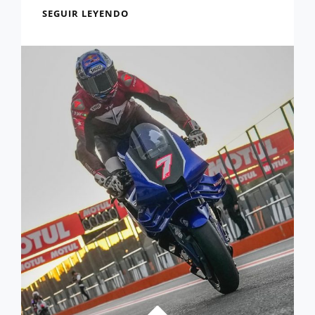
OFICIAL:
SEGUIR LEYENDO
MOTOGP
POSPONE
EL
GP
DE
QATAR