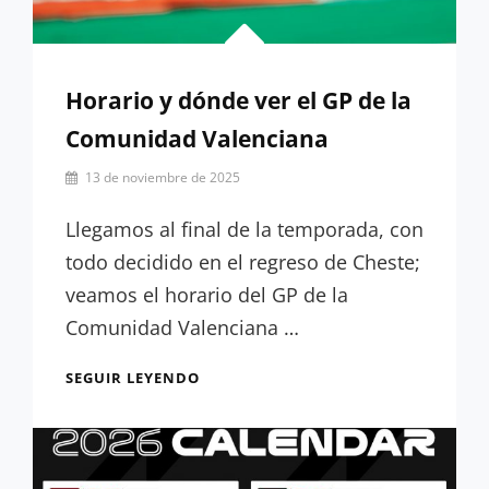
Horario y dónde ver el GP de la
Comunidad Valenciana
Por
13 de noviembre de 2025
Hugo
Serrano
Llegamos al final de la temporada, con
todo decidido en el regreso de Cheste;
veamos el horario del GP de la
Comunidad Valenciana …
HORARIO
SEGUIR LEYENDO
Y
DÓNDE
VER
EL