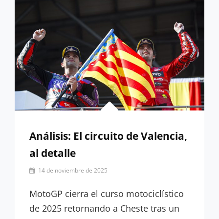
Análisis: El circuito de Valencia,
al detalle
Por
14 de noviembre de 2025
Emilio
Vidal
MotoGP cierra el curso motociclístico
de 2025 retornando a Cheste tras un