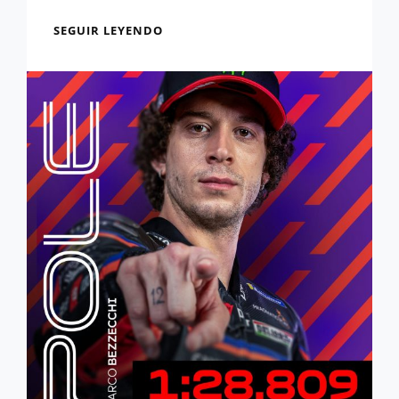
RESULTADOS
SEGUIR LEYENDO
SPRINT:
ÁLEX
DOMINA
EN
LA
SPRINT
EN
CHESTE