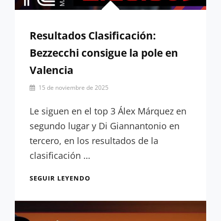
Resultados Clasificación:
Bezzecchi consigue la pole en
Valencia
Por
15 de noviembre de 2025
Júlia
Rúa
Le siguen en el top 3 Álex Márquez en
segundo lugar y Di Giannantonio en
tercero, en los resultados de la
clasificación …
RESULTADOS
SEGUIR LEYENDO
CLASIFICACIÓN:
BEZZECCHI
CONSIGUE
LA