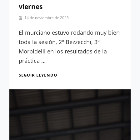
viernes
Por
14 de noviembre de 2025
César
López
El murciano estuvo rodando muy bien
toda la sesión, 2º Bezzecchi, 3º
Morbidelli en los resultados de la
práctica …
RESULTADOS
SEGUIR LEYENDO
PRÁCTICA:
ACOSTA,
INTRATABLE,
LIDERA
EL
FINAL
DEL
VIERNES