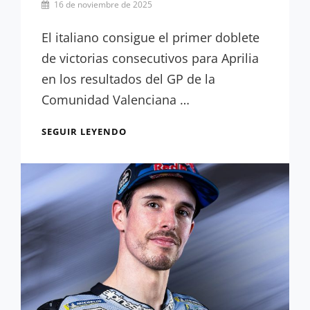
Por
16 de noviembre de 2025
Miguel
Lora-
El italiano consigue el primer doblete
Paquet
de victorias consecutivos para Aprilia
en los resultados del GP de la
Comunidad Valenciana …
RESULTADOS
SEGUIR LEYENDO
GP
COMUNIDAD
VALENCIANA:
BEZZECCHI
CIERRA
2025
POR
TODO
LO
ALTO