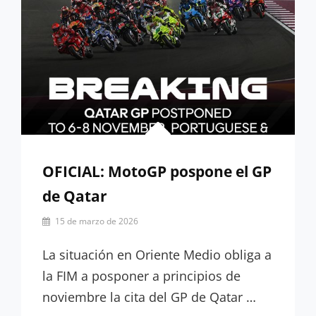
OFICIAL: MotoGP pospone el GP
de Qatar
Por
15 de marzo de 2026
Miguel
Lora-
La situación en Oriente Medio obliga a
Paquet
la FIM a posponer a principios de
noviembre la cita del GP de Qatar …