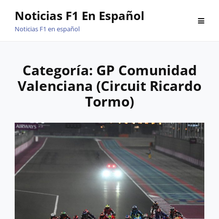
Saltar
Noticias F1 En Español
al
Noticias F1 en español
contenido
Categoría:
GP Comunidad
Valenciana (Circuit Ricardo
Tormo)