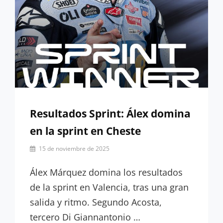
Resultados Sprint: Álex domina
en la sprint en Cheste
Por
15 de noviembre de 2025
César
López
Álex Márquez domina los resultados
de la sprint en Valencia, tras una gran
salida y ritmo. Segundo Acosta,
tercero Di Giannantonio …