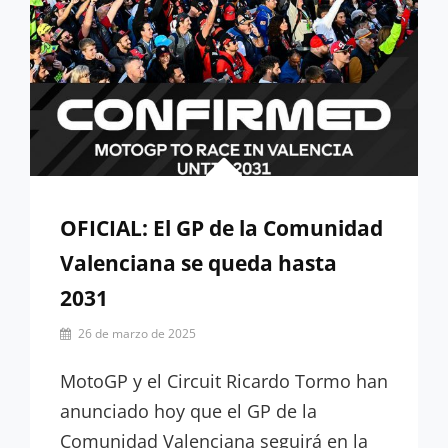
OFICIAL: El GP de la Comunidad
Valenciana se queda hasta
2031
Por
26 de marzo de 2025
Miguel
Lora-
MotoGP y el Circuit Ricardo Tormo han
Paquet
anunciado hoy que el GP de la
Comunidad Valenciana seguirá en la