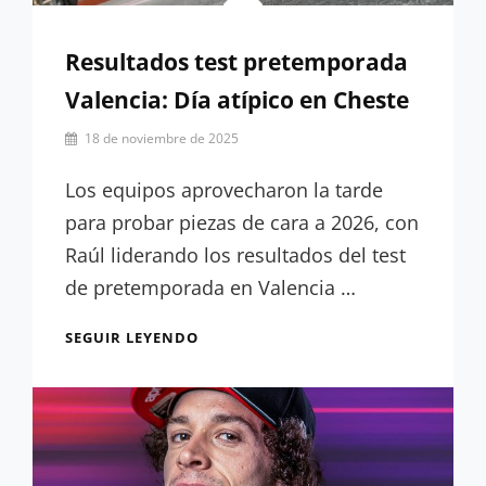
Resultados test pretemporada
Valencia: Día atípico en Cheste
Por
18 de noviembre de 2025
Miguel
Lora-
Los equipos aprovecharon la tarde
Paquet
para probar piezas de cara a 2026, con
Raúl liderando los resultados del test
de pretemporada en Valencia …
RESULTADOS
SEGUIR LEYENDO
TEST
PRETEMPORADA
VALENCIA:
DÍA
ATÍPICO
EN