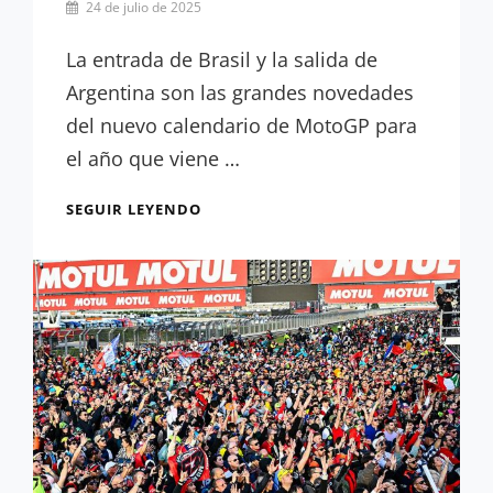
Por
24 de julio de 2025
Hugo
Serrano
La entrada de Brasil y la salida de
Argentina son las grandes novedades
del nuevo calendario de MotoGP para
el año que viene …
OFICIAL:
SEGUIR LEYENDO
MOTOGP
PRESENTA
SU
CALENDARIO
PARA
2026