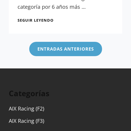
categoría por 6 años más …
OFICIAL:
SEGUIR LEYENDO
EL
GP
Navegación
DE
de
LA
ENTRADAS ANTERIORES
COMUNIDAD
entradas
VALENCIANA
SE
QUEDA
HASTA
2031
Categorías
AIX Racing (F2)
AIX Racing (F3)