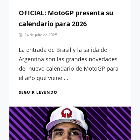
OFICIAL: MotoGP presenta su
calendario para 2026
Por
24 de julio de 2025
Hugo
Serrano
La entrada de Brasil y la salida de
Argentina son las grandes novedades
del nuevo calendario de MotoGP para
el año que viene …
OFICIAL:
SEGUIR LEYENDO
MOTOGP
PRESENTA
SU
CALENDARIO
PARA
2026