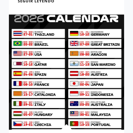
ANÁLISIS:
SEGUIR LEYENDO
ESTE
ES
EL
CIRCUITO
DE
INDONESIA