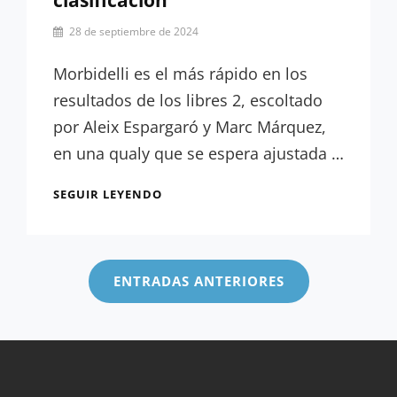
clasificación
Por
28 de septiembre de 2024
Miguel
Lora-
Morbidelli es el más rápido en los
Paquet
resultados de los libres 2, escoltado
por Aleix Espargaró y Marc Márquez,
en una qualy que se espera ajustada …
RESULTADOS
SEGUIR LEYENDO
LIBRES
2:
Navegación
IGUALDAD
de
MÁXIMA
ENTRADAS ANTERIORES
ANTES
entradas
DE
LA
CLASIFICACIÓN