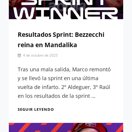
Resultados Sprint: Bezzecchi
reina en Mandalika
Por
4 de octubre de 2025
César
López
Tras una mala salida, Marco remontó
y se llevó la sprint en una última
vuelta de infarto. 2º Aldeguer, 3º Raúl
en los resultados de la sprint …
RESULTADOS
SEGUIR LEYENDO
SPRINT:
BEZZECCHI
REINA