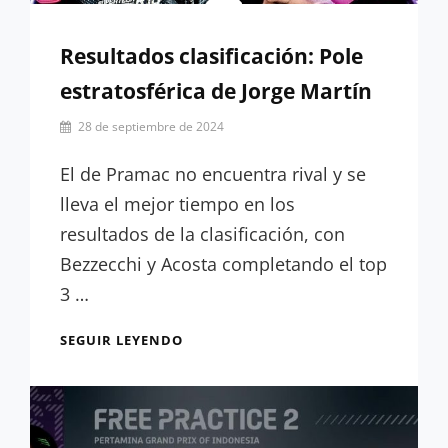
Resultados clasificación: Pole
estratosférica de Jorge Martín
Por
28 de septiembre de 2024
Carlos
Romero
El de Pramac no encuentra rival y se
lleva el mejor tiempo en los
resultados de la clasificación, con
Bezzecchi y Acosta completando el top
3 …
RESULTADOS
SEGUIR LEYENDO
CLASIFICACIÓN:
POLE
ESTRATOSFÉRICA
DE
JORGE