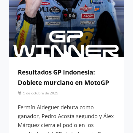
Resultados GP Indonesia:
Doblete murciano en MotoGP
Por
5 de octubre de 2025
Miguel
Lora-
Fermín Aldeguer debuta como
Paquet
ganador, Pedro Acosta segundo y Álex
Márquez cierra el podio en los