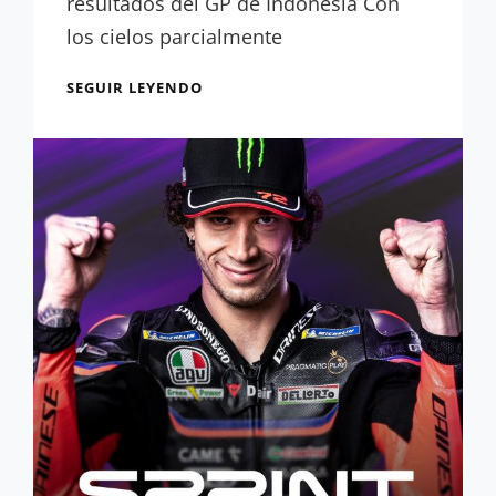
resultados del GP de Indonesia Con
los cielos parcialmente
RESULTADOS
SEGUIR LEYENDO
GP
INDONESIA:
DOBLETE
MURCIANO
EN
MOTOGP