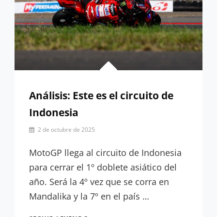
Análisis: Este es el circuito de
Indonesia
Por
2 de octubre de 2025
Emilio
Vidal
MotoGP llega al circuito de Indonesia
para cerrar el 1º doblete asiático del
año. Será la 4º vez que se corra en
Mandalika y la 7º en el país …