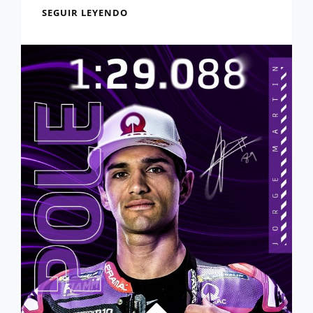
RESULTADOS
SEGUIR LEYENDO
SPRINT
MOTOGP:
LAS
DUCATI
LIDERAN
EN
EL
PODIO