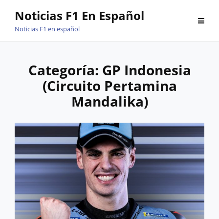
Saltar
Noticias F1 En Español
al
Noticias F1 en español
contenido
Categoría:
GP Indonesia
(Circuito Pertamina
Mandalika)