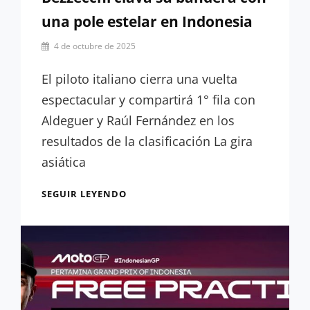
una pole estelar en Indonesia
Por
4 de octubre de 2025
Carlos
Romero
El piloto italiano cierra una vuelta
espectacular y compartirá 1° fila con
Aldeguer y Raúl Fernández en los
resultados de la clasificación La gira
asiática
RESULTADOS
SEGUIR LEYENDO
CLASIFICACIÓN:
BEZZECCHI
CLAVA
SU
BANDERA
CON
UNA
POLE