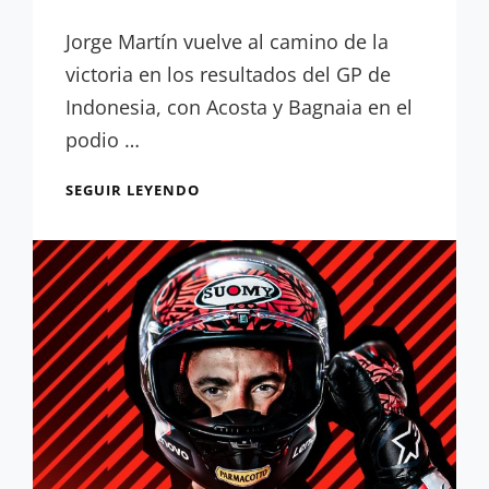
Guillermo
Rancaño
Jorge Martín vuelve al camino de la
victoria en los resultados del GP de
Indonesia, con Acosta y Bagnaia en el
podio …
RESULTADOS
SEGUIR LEYENDO
GP
INDONESIA:
ENTRE
FALLOS
Y
CAÍDAS,
MARTÍN
AMPLÍA
SU
LIDERATO