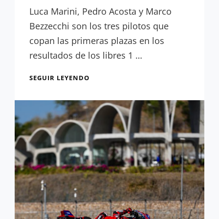
Lora-
Luca Marini, Pedro Acosta y Marco
Paquet
Bezzecchi son los tres pilotos que
copan las primeras plazas en los
resultados de los libres 1 …
RESULTADOS
SEGUIR LEYENDO
LIBRES
1:
MARINI
EMPIEZA
LIDERANDO
EN
MANDALIKA