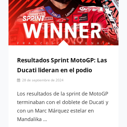
Resultados Sprint MotoGP: Las
Ducati lideran en el podio
Por
28 de septiembre de 2024
Pilar
Lora-
Los resultados de la sprint de MotoGP
Paquet
terminaban con el doblete de Ducati y
con un Marc Márquez estelar en
Mandalika …