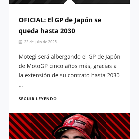
OFICIAL: El GP de Japón se
queda hasta 2030
Por
23 de julio de 2025
Miguel
Lora-
Motegi será albergando el GP de Japón
Paquet
de MotoGP cinco años más, gracias a
la extensión de su contrato hasta 2030
…
OFICIAL:
SEGUIR LEYENDO
EL
GP
DE
JAPÓN
SE
QUEDA