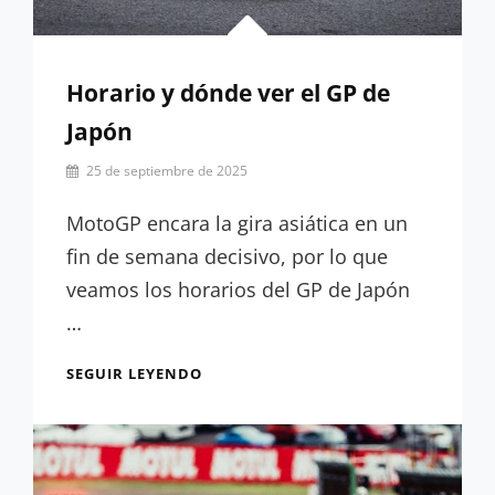
Horario y dónde ver el GP de
Japón
Por
25 de septiembre de 2025
Hugo
Serrano
MotoGP encara la gira asiática en un
fin de semana decisivo, por lo que
veamos los horarios del GP de Japón
…
HORARIO
SEGUIR LEYENDO
Y
DÓNDE
VER
EL
GP