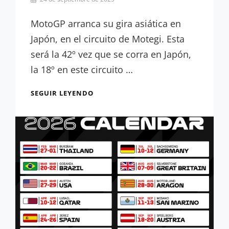
Emilio
Vidal
MotoGP arranca su gira asiática en
Japón, en el circuito de Motegi. Esta
será la 42º vez que se corra en Japón,
la 18º en este circuito …
ANÁLISIS:
SEGUIR LEYENDO
EL
CIRCUITO
DE
JAPÓN,
AL
DETALLE