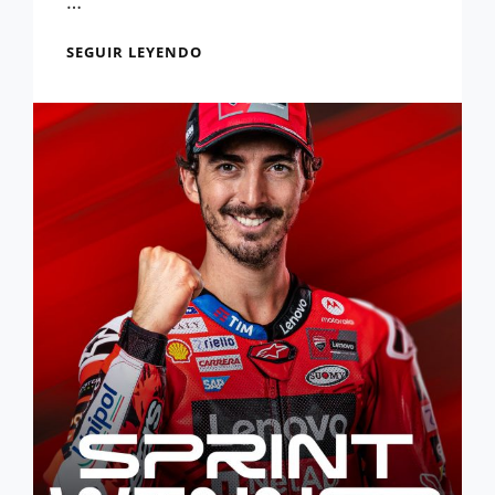
…
RESULTADOS
SEGUIR LEYENDO
GP
JAPÓN:
DOBLETE
EN
DUCATI
CON
TÍTULO
DE
MARC