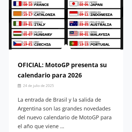
OFICIAL: MotoGP presenta su
calendario para 2026
Por
24 de julio de 2025
Hugo
Serrano
La entrada de Brasil y la salida de
Argentina son las grandes novedades
del nuevo calendario de MotoGP para
el año que viene …