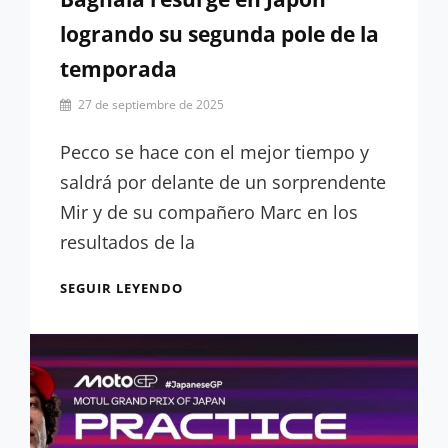
logrando su segunda pole de la
temporada
Por
27 de septiembre de 2025
Carlos
Romero
Pecco se hace con el mejor tiempo y
saldrá por delante de un sorprendente
Mir y de su compañero Marc en los
resultados de la
RESULTADOS
SEGUIR LEYENDO
CLASIFICACIÓN:
BAGNAIA
RESURGE
EN
JAPÓN
LOGRANDO
SU