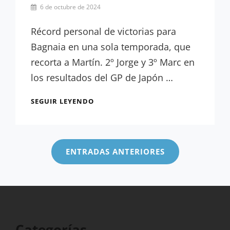
Por
6 de octubre de 2024
César
López
Récord personal de victorias para
Bagnaia en una sola temporada, que
recorta a Martín. 2º Jorge y 3º Marc en
los resultados del GP de Japón …
RESULTADOS
SEGUIR LEYENDO
GP
JAPÓN:
Navegación
8VA
de
VICTORIA
ENTRADAS ANTERIORES
DE
entradas
LA
TEMPORADA
PARA
BAGNAIA
Categorías