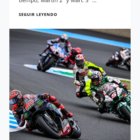
tiempo; Martin 2º y Marc 3º …
RESULTADOS
SEGUIR LEYENDO
LIBRES
1:
BAGNAIA
RECUPERA
SENSACIONES
CON
LA
AERO
2024