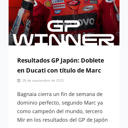
Resultados GP Japón: Doblete
en Ducati con título de Marc
Por
28 de septiembre de 2025
César
López
Bagnaia cierra un fin de semana de
dominio perfecto, segundo Marc ya
como campeón del mundo, tercero
Mir en los resultados del GP de Japón