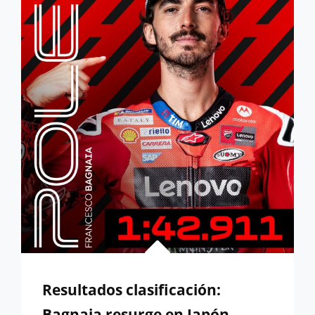
Y
SE
PROCLAMA
CAMPEÓN
DE
LA
SPRINT
Resultados clasificación:
Bagnaia resurge en Japón