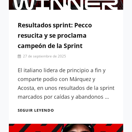
Resultados sprint: Pecco
resucita y se proclama
campeón de la Sprint
Por
27 de septiembre de 2025
Júlia
Rúa
El italiano lidera de principio a fin y
comparte podio con Márquez y
Acosta, en unos resultados de la sprint
marcados por caídas y abandonos …
RESULTADOS
SEGUIR LEYENDO
SPRINT:
PECCO
RESUCITA