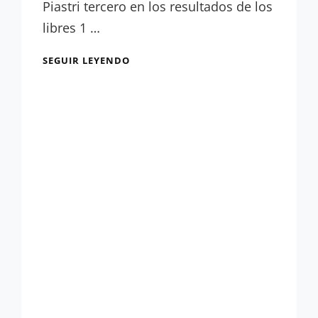
Piastri tercero en los resultados de los
libres 1 …
RESULTADOS
SEGUIR LEYENDO
LIBRES
1:
LA
FIABILIDAD
BRILLA
POR
SU
AUSENCIA