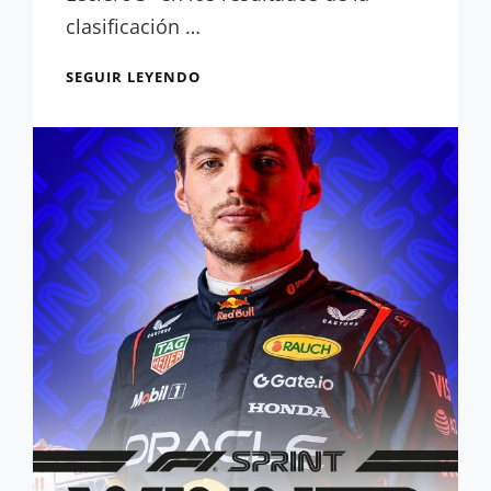
clasificación …
RESULTADOS
SEGUIR LEYENDO
CLASIFICACIÓN:
PIASTRI
SE
MUESTRA
VULNERABLE
Y
MAX,
INSUPERABLE