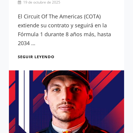
Por
19 de octubre de 2025
Miguel
Lora-
El Circuit Of The Americas (COTA)
Paquet
extiende su contrato y seguirá en la
Fórmula 1 durante 8 años más, hasta
2034 …
OFICIAL:
SEGUIR LEYENDO
EL
GP
DE
EEUU,
RENOVADO
HASTA
2034