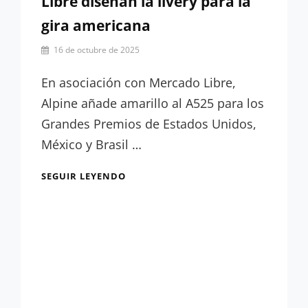
Libre diseñan la livery para la
gira americana
Por
16 de octubre de 2025
Miguel
Lora-
En asociación con Mercado Libre,
Paquet
Alpine añade amarillo al A525 para los
Grandes Premios de Estados Unidos,
México y Brasil …
OFICIAL:
SEGUIR LEYENDO
ALPINE
Y
MERCADO
LIBRE
DISEÑAN
LA
LIVERY
PARA
LA