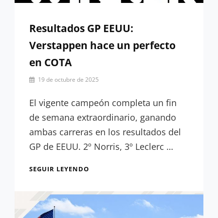
Resultados GP EEUU:
Verstappen hace un perfecto
en COTA
Por
19 de octubre de 2025
César
López
El vigente campeón completa un fin
de semana extraordinario, ganando
ambas carreras en los resultados del
GP de EEUU. 2º Norris, 3º Leclerc …
RESULTADOS
SEGUIR LEYENDO
GP
EEUU:
VERSTAPPEN
HACE