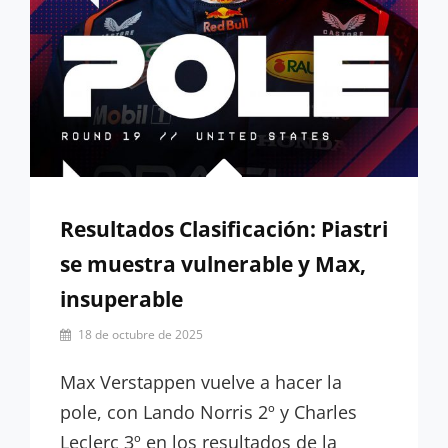
Resultados Clasificación: Piastri
se muestra vulnerable y Max,
insuperable
Por
18 de octubre de 2025
Guillermo
Rancaño
Max Verstappen vuelve a hacer la
pole, con Lando Norris 2º y Charles
Leclerc 3º en los resultados de la