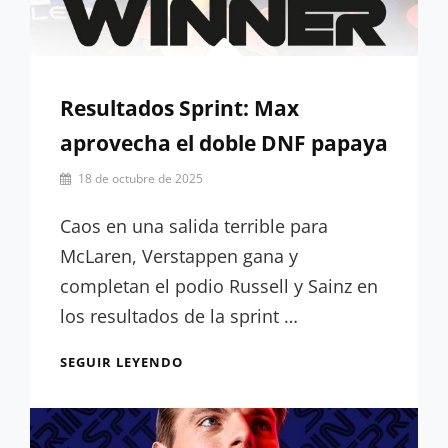
Resultados Sprint: Max
aprovecha el doble DNF papaya
Por
18 de octubre de 2025
Miguel
Lora-
Caos en una salida terrible para
Paquet
McLaren, Verstappen gana y
completan el podio Russell y Sainz en
los resultados de la sprint …
RESULTADOS
SEGUIR LEYENDO
SPRINT:
MAX
APROVECHA
EL