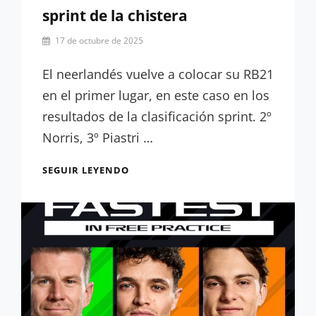
sprint de la chistera
Por
17 de octubre de 2025
César
López
El neerlandés vuelve a colocar su RB21
en el primer lugar, en este caso en los
resultados de la clasificación sprint. 2º
Norris, 3º Piastri …
RESULTADOS
SEGUIR LEYENDO
CLASIFICACIÓN
SPRINT:
VERSTAPPEN
SACA
UNA
POLE
SPRINT
DE
LA