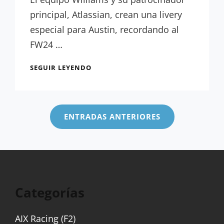
Paquet
principal, Atlassian, crean una livery
especial para Austin, recordando al
FW24 …
OFICIAL:
SEGUIR LEYENDO
WILLIAMS
REGRESA
Navegación
A
de
2002
ENTRADAS ANTERIORES
EN
entradas
SU
NUEVA
LIVERY
PARA
EL
GP
Categorías
DE
EEUU
AIX Racing (F2)