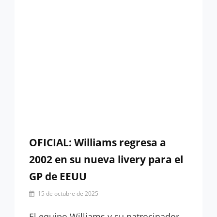
GIRA
AMERICANA
OFICIAL: Williams regresa a
2002 en su nueva livery para el
GP de EEUU
Por
15 de octubre de 2025
Miguel
Lora-
El equipo Williams y su patrocinador