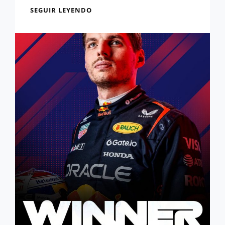
OFICIAL:
SEGUIR LEYENDO
QUEDA
DEFINIDO
EL
CALENDARIO
DE
LA
F1
ACADEMY
2026