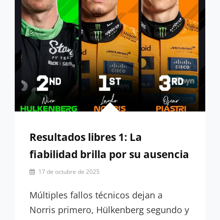
CHISTERA
Resultados libres 1: La
fiabilidad brilla por su ausencia
Por
17 de octubre de 2025
Miguel
Lora-
Múltiples fallos técnicos dejan a
Paquet
Norris primero, Hülkenberg segundo y