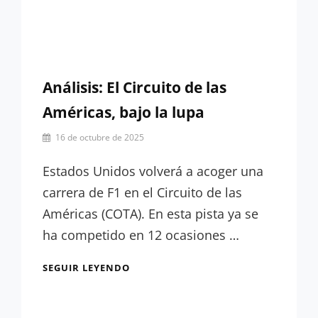
Análisis: El Circuito de las
Américas, bajo la lupa
Por
16 de octubre de 2025
David
Calvé
Estados Unidos volverá a acoger una
carrera de F1 en el Circuito de las
Américas (COTA). En esta pista ya se
ha competido en 12 ocasiones …
ANÁLISIS:
SEGUIR LEYENDO
EL
CIRCUITO
DE