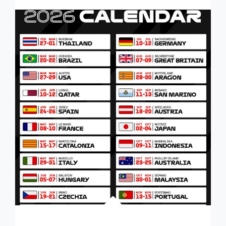
CIRCUITO
DE
BRASIL,
AL
DETALLE