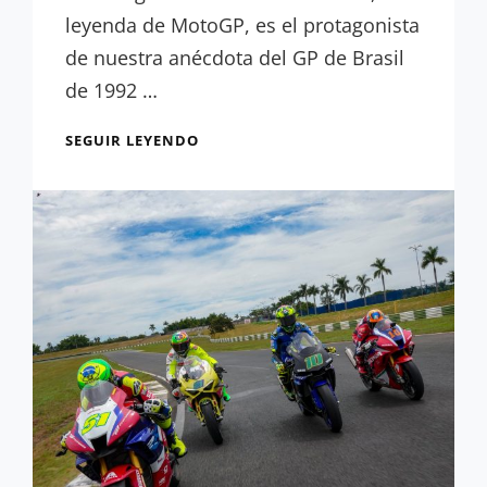
leyenda de MotoGP, es el protagonista
de nuestra anécdota del GP de Brasil
de 1992 …
ANÉCDOTA:
SEGUIR LEYENDO
EL
REGRESO
MÁS
ÉPICO
DE
LA
ERA
DE
LAS
500,
EN
TIERRAS
BRASILEÑAS