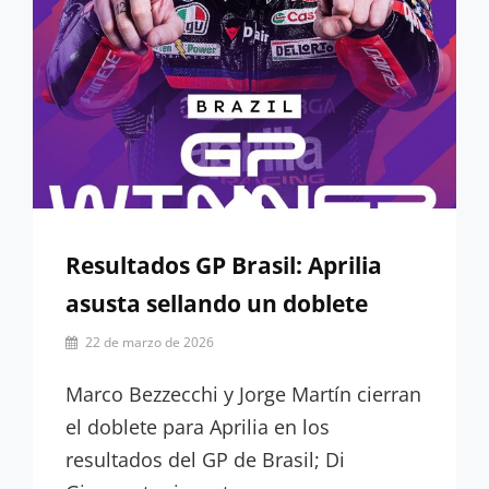
Resultados GP Brasil: Aprilia
asusta sellando un doblete
Por
22 de marzo de 2026
Miguel
Lora-
Marco Bezzecchi y Jorge Martín cierran
Paquet
el doblete para Aprilia en los
resultados del GP de Brasil; Di