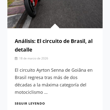
Análisis: El circuito de Brasil, al
detalle
Por
18 de marzo de 2026
Emilio
Vidal
El circuito Ayrton Senna de Goiâna en
Brasil regresa tras más de dos
décadas a la máxima categoría del
motociclismo …
ANÁLISIS:
SEGUIR LEYENDO
EL