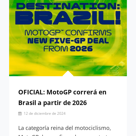
OFICIAL: MotoGP correrá en
Brasil a partir de 2026
Por
12 de diciembre de 2024
Guillermo
Rancaño
La categoría reina del motociclismo,