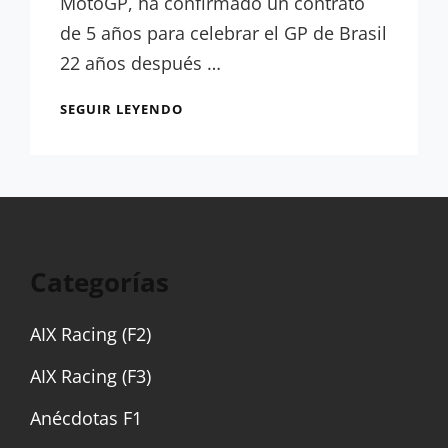
MotoGP, ha confirmado un contrato
de 5 años para celebrar el GP de Brasil
22 años después …
OFICIAL:
SEGUIR LEYENDO
MOTOGP
CORRERÁ
EN
BRASIL
A
PARTIR
DE
Categorías
2026
AIX Racing (F2)
AIX Racing (F3)
Anécdotas F1