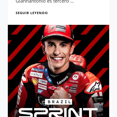
Giannantonio es tercero …
RESULTADOS
SEGUIR LEYENDO
GP
BRASIL:
APRILIA
ASUSTA
SELLANDO
UN
DOBLETE