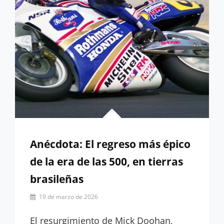
Anécdota: El regreso más épico
de la era de las 500, en tierras
brasileñas
Por
19 de marzo de 2026
Nazaret
Villagrá
El resurgimiento de Mick Doohan,