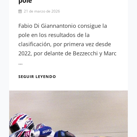
pole
Por
21 de marzo de 2026
César
López
Fabio Di Giannantonio consigue la
pole en los resultados de la
clasificación, por primera vez desde
2022, por delante de Bezzecchi y Marc
…
RESULTADOS
SEGUIR LEYENDO
CLASIFICACIÓN:
DI
GIANNANTONIO,
DESDE
LA
Q1
A
LA
POLE