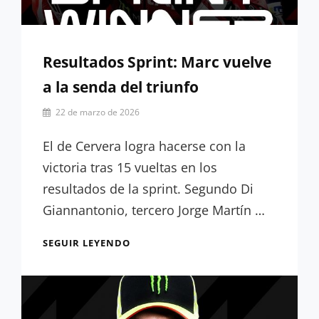
Resultados Sprint: Marc vuelve
a la senda del triunfo
Por
22 de marzo de 2026
César
López
El de Cervera logra hacerse con la
victoria tras 15 vueltas en los
resultados de la sprint. Segundo Di
Giannantonio, tercero Jorge Martín …
RESULTADOS
SEGUIR LEYENDO
SPRINT:
MARC
VUELVE
A
LA