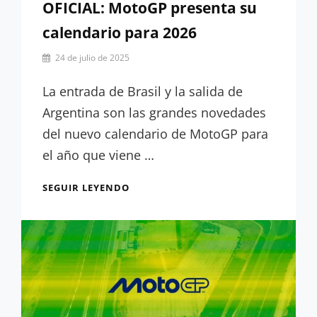
OFICIAL: MotoGP presenta su
calendario para 2026
Por
24 de julio de 2025
Hugo
Serrano
La entrada de Brasil y la salida de
Argentina son las grandes novedades
del nuevo calendario de MotoGP para
el año que viene …
OFICIAL:
SEGUIR LEYENDO
MOTOGP
PRESENTA
SU
CALENDARIO
PARA
2026