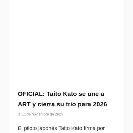
OFICIAL: Taito Kato se une a
ART y cierra su trío para 2026
Por
11 de noviembre de 2025
Miguel
Lora-
El piloto japonés Taito Kato firma por
Paquet