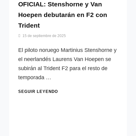
OFICIAL: Stenshorne y Van
Hoepen debutarán en F2 con
Trident
Por
15 de septiembre de 2025
Miguel
Lora-
El piloto noruego Martinius Stenshorne y
Paquet
el neerlandés Laurens Van Hoepen se
subirán al Trident F2 para el resto de
temporada …
OFICIAL:
SEGUIR LEYENDO
STENSHORNE
Y
VAN
HOEPEN
DEBUTARÁN
EN
F2