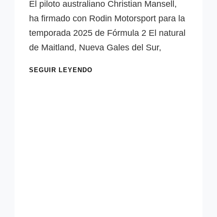
Iniesta
El piloto australiano Christian Mansell,
ha firmado con Rodin Motorsport para la
temporada 2025 de Fórmula 2 El natural
de Maitland, Nueva Gales del Sur,
OFICIAL:
SEGUIR LEYENDO
CHRISTIAN
MANSELL
SE
UNE
A
RODIN
PARA
LA
F2
2025