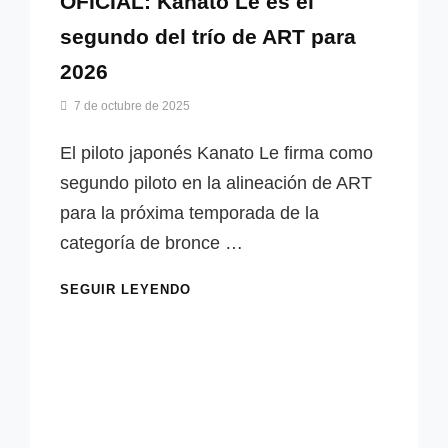
OFICIAL: Kanato Le es el
segundo del trío de ART para
2026
Por
7 de octubre de 2025
Miguel
Lora-
El piloto japonés Kanato Le firma como
Paquet
segundo piloto en la alineación de ART
para la próxima temporada de la
categoría de bronce …
OFICIAL:
SEGUIR LEYENDO
KANATO
LE
ES
EL
SEGUNDO
DEL
TRÍO