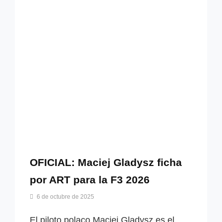
DE
ART
PARA
2026
OFICIAL: Maciej Gladysz ficha
por ART para la F3 2026
Por
6 de octubre de 2025
Miguel
Lora-
El piloto polaco Maciej Gladysz es el