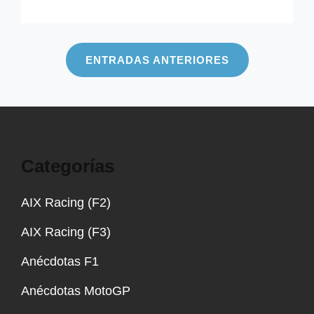
JAMES
WHARTON
Navegación
CIERRA
EL
de
ENTRADAS ANTERIORES
TRÍO
entradas
DE
ART
F3
2025
Categorías
AIX Racing (F2)
AIX Racing (F3)
Anécdotas F1
Anécdotas MotoGP