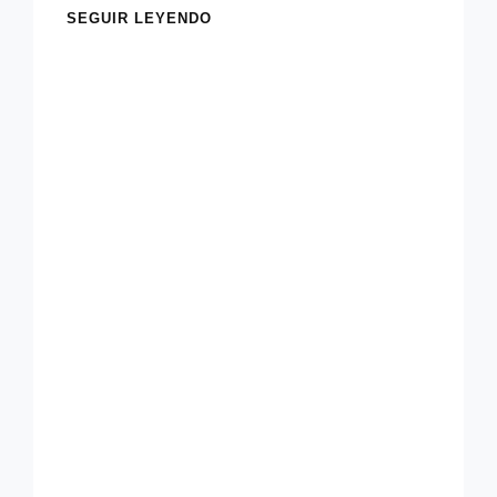
OFICIAL:
SEGUIR LEYENDO
LAURENS
VAN
HOEPEN
SEGUIRÁ
EN
TRIDENT
F2
2026