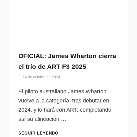
OFICIAL: James Wharton cierra
el trío de ART F3 2025
Por
14 de octubre de 2024
Miguel
Lora-
El piloto australiano James Wharton
Paquet
vuelve a la categoría, tras debutar en
2024, y lo hará con ART, completando
así su alineación …
OFICIAL:
SEGUIR LEYENDO