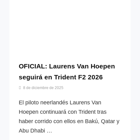
OFICIAL: Laurens Van Hoepen
seguirá en Trident F2 2026
Por
8 de diciembre de 2025
Miguel
Lora-
El piloto neerlandés Laurens Van
Paquet
Hoepen continuará con Trident tras
haber corrido con ellos en Bakú, Qatar y
Abu Dhabi …