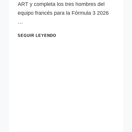
ART y completa los tres hombres del
equipo francés para la Fórmula 3 2026
…
OFICIAL:
SEGUIR LEYENDO
TAITO
KATO
SE
UNE
A
ART
Y
CIERRA
SU
TRÍO
PARA
2026