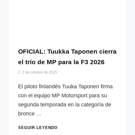
OFICIAL: Tuukka Taponen cierra
el trío de MP para la F3 2026
Por
2 de octubre de 2025
Miguel
Lora-
El piloto finlandés Tuuka Taponen firma
Paquet
con el equipo MP Motorsport para su
segunda temporada en la categoría de
bronce …
OFICIAL:
SEGUIR LEYENDO
TUUKKA