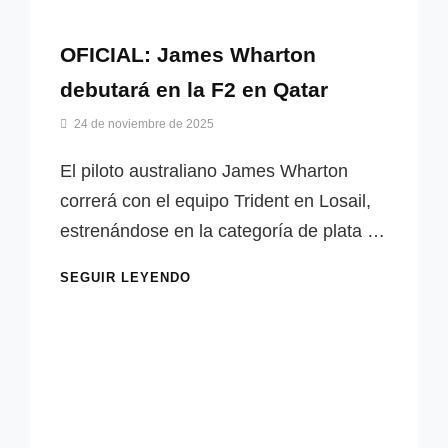
OFICIAL: James Wharton
debutará en la F2 en Qatar
Por
24 de noviembre de 2025
Miguel
Lora-
El piloto australiano James Wharton
Paquet
correrá con el equipo Trident en Losail,
estrenándose en la categoría de plata …
OFICIAL:
SEGUIR LEYENDO
JAMES
WHARTON
DEBUTARÁ
EN
LA
F2
EN
QATAR