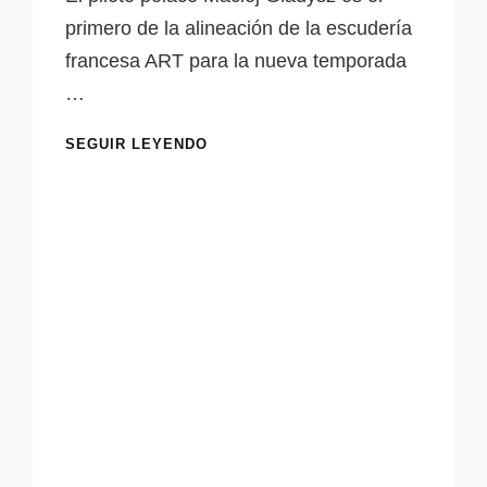
Paquet
primero de la alineación de la escudería
francesa ART para la nueva temporada
…
OFICIAL:
SEGUIR LEYENDO
MACIEJ
GLADYSZ
FICHA
POR
ART
PARA
LA
F3
2026