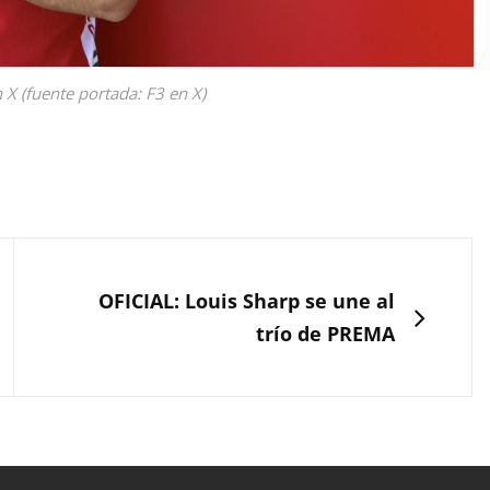
X (fuente portada: F3 en X)
SIGUIENTE
OFICIAL: Louis Sharp se une al
trío de PREMA