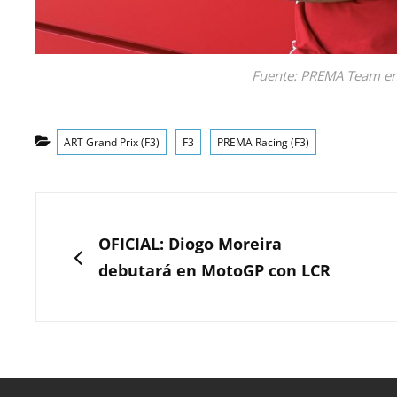
Fuente: PREMA Team en 
Categorías
ART Grand Prix (F3)
F3
PREMA Racing (F3)
Navegación
de
ANTERIOR
OFICIAL: Diogo Moreira
entradas
debutará en MotoGP con LCR