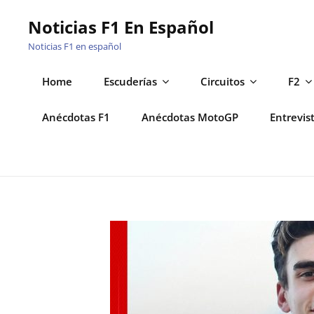
Saltar
Noticias F1 En Español
al
Noticias F1 en español
contenido
Home
Escuderías
Circuitos
F2
Anécdotas F1
Anécdotas MotoGP
Entrevis