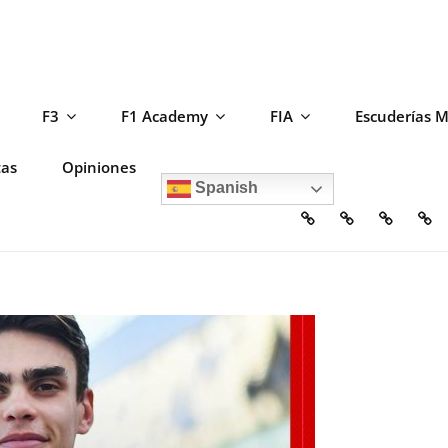
F3
F1 Academy
FIA
Escuderías 
tas
Opiniones
Spanish
Home
Escuderías
Circuito
F2