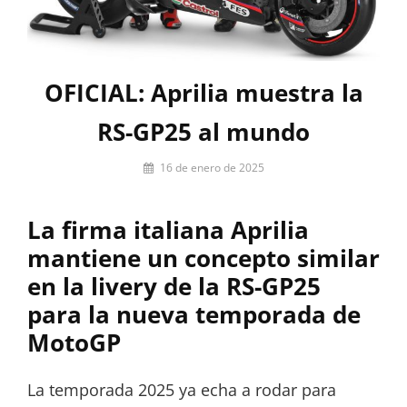
OFICIAL: Aprilia muestra la
RS-GP25 al mundo
Por
16 de enero de 2025
Miguel
Lora-
La firma italiana Aprilia
Paquet
mantiene un concepto similar
en la livery de la RS-GP25
para la nueva temporada de
MotoGP
La temporada 2025 ya echa a rodar para