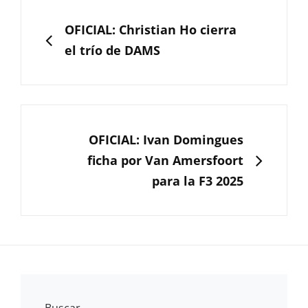
Navegación
de
ANTERIOR
OFICIAL: Christian Ho cierra
entradas
el trío de DAMS
SIGUIENTE
OFICIAL: Ivan Domingues
ficha por Van Amersfoort
para la F3 2025