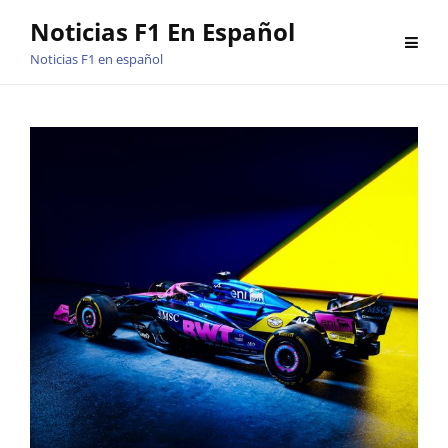
Saltar
Noticias F1 En Español
al
Noticias F1 en español
contenido