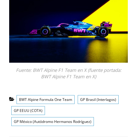
Fuente: BWT Alpine F1 Team en X (fuente portada:
BWT Alpine F1 Team en X)
Categorías
BWT Alpine Formula One Team
GP Brasil (Interlagos)
GP EEUU (COTA)
GP México (Autódromo Hermanos Rodríguez)