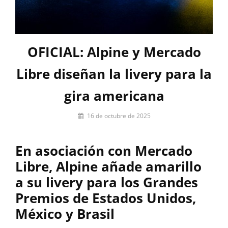
OFICIAL: Alpine y Mercado
Libre diseñan la livery para la
gira americana
Por
16 de octubre de 2025
Miguel
Lora-
En asociación con Mercado
Paquet
Libre, Alpine añade amarillo
a su livery para los Grandes
Premios de Estados Unidos,
México y Brasil