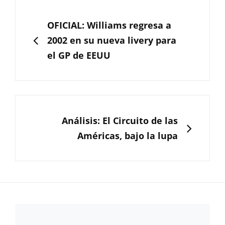
Navegación
de
ANTERIOR
OFICIAL: Williams regresa a
entradas
2002 en su nueva livery para
el GP de EEUU
SIGUIENTE
Análisis: El Circuito de las
Américas, bajo la lupa