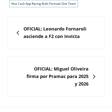
Visa Cash App Racing Bulls Formula One Team
Navegación
de
ANTERIOR
OFICIAL: Leonardo Fornaroli
entradas
asciende a F2 con Invicta
SIGUIENTE
OFICIAL: Miguel Oliveira
firma por Pramac para 2025
y 2026