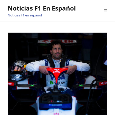
Saltar
Noticias F1 En Español
al
Noticias F1 en español
contenido