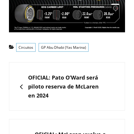
Categorías
Circuitos
GP Abu Dhabi (Yas Marina)
Navegación
de
ANTERIOR
OFICIAL: Pato O’Ward será
entradas
piloto reserva de McLaren
en 2024
SIGUIENTE