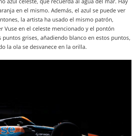
ono azul celeste, que recuerda al agua del mar. Hay
naranja en el mismo. Además, el azul se puede ver
ntones, la artista ha usado el mismo patrón,
er Vuse en el celeste mencionado y el pontón
s puntos grises, añadiendo blanco en estos puntos,
 la ola se desvanece en la orilla.