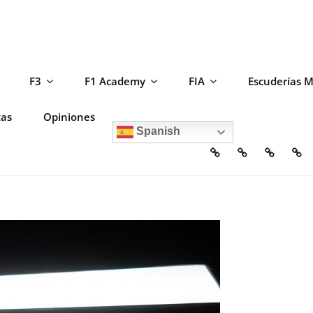
F3
F1 Academy
FIA
Escuderías 
tas
Opiniones
Spanish
Home
Escuderías
Circuito
F2