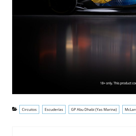
Categorías
Circuitos
Escuderías
GP Abu Dhabi (Yas Marina)
McLar
Navegación