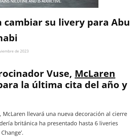
 cambiar su livery para Abu
habi
viembre de 2023
trocinador Vuse,
McLaren
ara la última cita del año y
 McLaren llevará una nueva decoración al cierre
udería británica ha presentado hasta 6 liveries
 Change’.