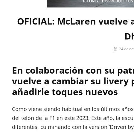
OFICIAL: McLaren vuelve a
D
Por
24 de no
Miguel
Lora-
En colaboración con su pa
Paquet
vuelve a cambiar su livery p
añadirle toques nuevos
Como viene siendo habitual en los últimos años,
del telón de la F1 en este 2023. Este año, la esc
diferentes, culminando con la version ‘Driven by