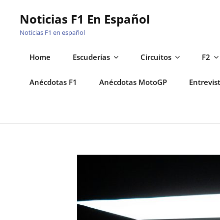
Saltar
Noticias F1 En Español
al
Noticias F1 en español
contenido
Home
Escuderías
Circuitos
F2
Anécdotas F1
Anécdotas MotoGP
Entrevis