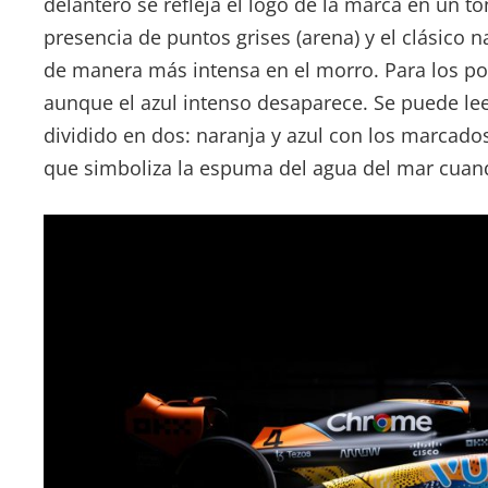
delantero se refleja el logo de la marca en un t
presencia de puntos grises (arena) y el clásico 
de manera más intensa en el morro. Para los po
aunque el azul intenso desaparece. Se puede le
dividido en dos: naranja y azul con los marcado
que simboliza la espuma del agua del mar cuando