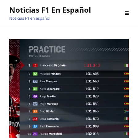
Saltar
Noticias F1 En Español
al
Noticias F1 en español
contenido