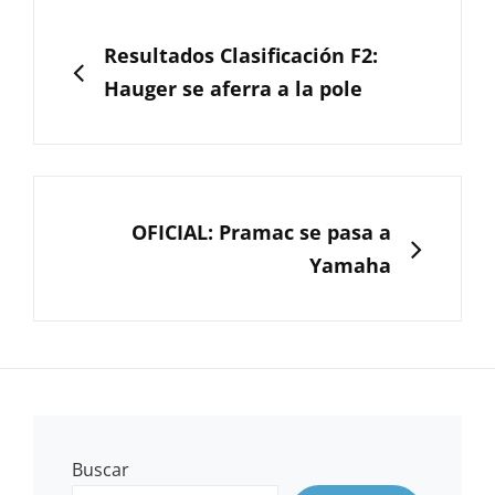
Navegación
de
ANTERIOR
Resultados Clasificación F2:
entradas
Hauger se aferra a la pole
SIGUIENTE
OFICIAL: Pramac se pasa a
Yamaha
Buscar