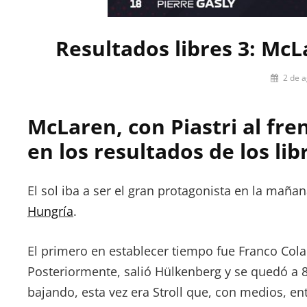
Resultados libres 3: McL
Por
2 de 
Miguel
Lora-
McLaren, con Piastri al fre
Paquet
en los resultados de los lib
El sol iba a ser el gran protagonista en la mañ
Hungría
.
El primero en establecer tiempo fue Franco Cola
Posteriormente, salió Hülkenberg y se quedó a 
bajando, esta vez era Stroll que, con medios, en