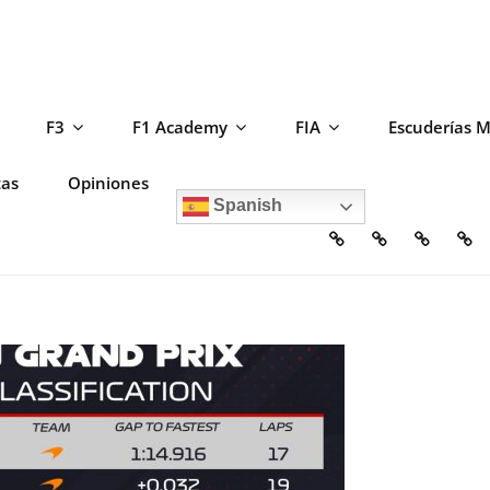
F3
F1 Academy
FIA
Escuderías 
tas
Opiniones
Spanish
Home
Escuderías
Circuito
F2