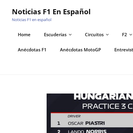
Saltar
Noticias F1 En Español
al
Noticias F1 en español
contenido
Home
Escuderías
Circuitos
F2
Anécdotas F1
Anécdotas MotoGP
Entrevis