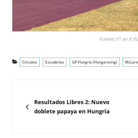
Fuente: F1 en X (f
Categorías
Circuitos
Escuderías
GP Hungría (Hungaroring)
McLare
Navegación
de
ANTERIOR
Resultados Libres 2: Nuevo
entradas
doblete papaya en Hungría