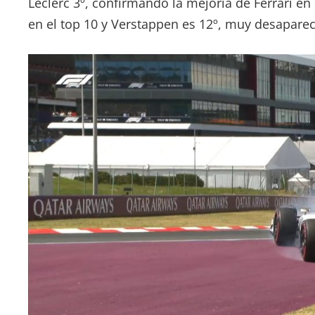
Leclerc 3º, confirmando la mejoría de Ferrari e
en el top 10 y Verstappen es 12º, muy desapare