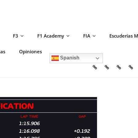
F3
F1 Academy
FIA
Escuderías 
tas
Opiniones
Spanish
Home
Escuderías
Circuito
F2