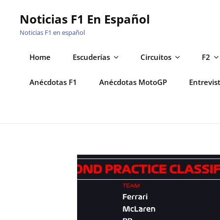
Saltar
Noticias F1 En Español
al
Noticias F1 en español
contenido
Home
Escuderías
Circuitos
F2
Anécdotas F1
Anécdotas MotoGP
Entrevis