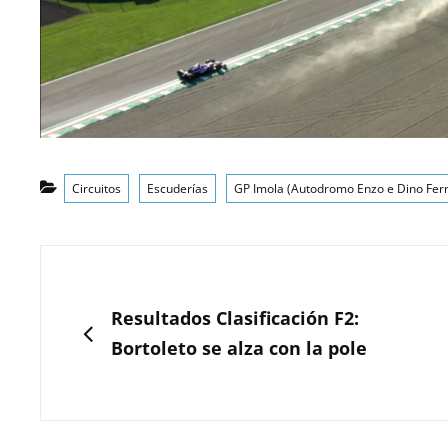
Categorías
Circuitos
Escuderías
GP Imola (Autodromo Enzo e Dino Ferr
Navegación
de
ANTERIOR
Resultados Clasificación F2:
entradas
Bortoleto se alza con la pole