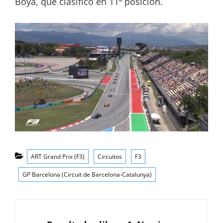
Boya, que clasificó en 11ª posición.
Categorías
ART Grand Prix (F3)
Circuitos
F3
GP Barcelona (Circuit de Barcelona-Catalunya)
Navegación
de
ANTERIOR