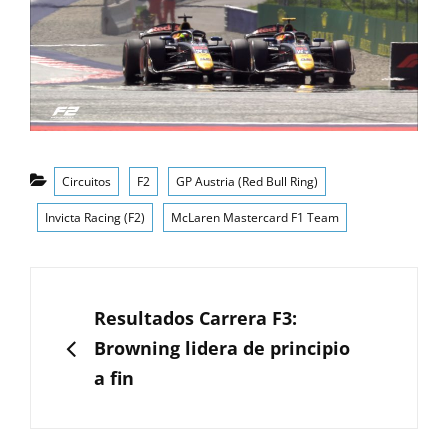
Categorías
Circuitos
F2
GP Austria (Red Bull Ring)
Invicta Racing (F2)
McLaren Mastercard F1 Team
Navegación
de
ANTERIOR
Resultados Carrera F3:
entradas
Browning lidera de principio
a fin