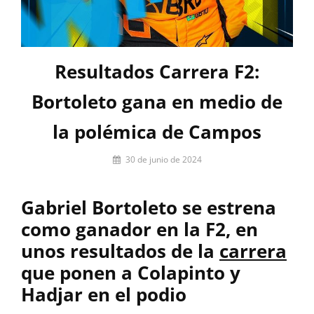
Resultados Carrera F2:
Bortoleto gana en medio de
la polémica de Campos
Por
30 de junio de 2024
Miguel
Lora-
Gabriel Bortoleto se estrena
Paquet
como ganador en la F2, en
unos resultados de la
carrera
que ponen a Colapinto y
Hadjar en el podio