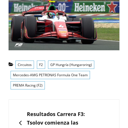
Categorías
Circuitos
F2
GP Hungría (Hungaroring)
Mercedes-AMG PETRONAS Formula One Team
PREMA Racing (F2)
Navegación
de
ANTERIOR
Resultados Carrera F3:
entradas
Tsolov comienza las