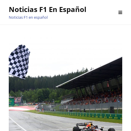
Saltar
Noticias F1 En Español
al
Noticias F1 en español
contenido