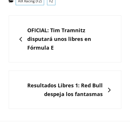
AIX Racing (F2)
F2
Navegación
de
ANTERIOR
OFICIAL: Tim Tramnitz
entradas
disputará unos libres en
Fórmula E
SIGUIENTE
Resultados Libres 1: Red Bull
despeja los fantasmas