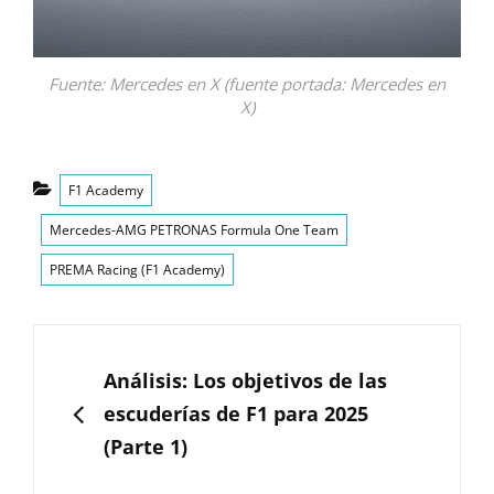
Fuente: Mercedes en X (fuente portada: Mercedes en
X)
Categorías
F1 Academy
Mercedes-AMG PETRONAS Formula One Team
PREMA Racing (F1 Academy)
Navegación
de
ANTERIOR
Análisis: Los objetivos de las
entradas
escuderías de F1 para 2025
(Parte 1)