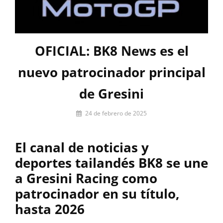
OFICIAL: BK8 News es el
nuevo patrocinador principal
de Gresini
Por
24 de febrero de 2025
Miguel
Lora-
El canal de noticias y
Paquet
deportes tailandés BK8 se une
a Gresini Racing como
patrocinador en su título,
hasta 2026