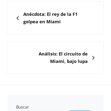
Navegación
de
ANTERIOR
Anécdota: El rey de la F1
entradas
golpea en Miami
SIGUIENTE
Análisis: El circuito de
Miami, bajo lupa
Buscar