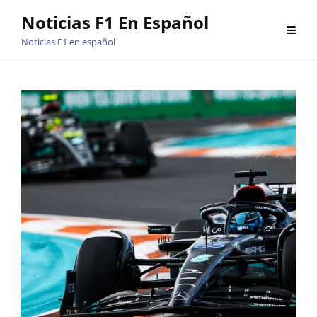
Saltar
Noticias F1 En Español
al
Noticias F1 en español
contenido