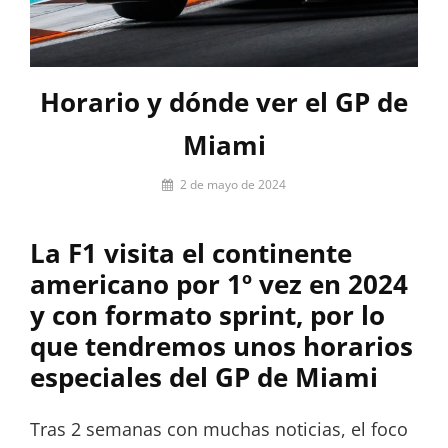
Horario y dónde ver el GP de
Miami
Por
2 de mayo de 2024
Miguel
Lora-
La F1 visita el continente
Paquet
americano por 1º vez en 2024
y con formato sprint, por lo
que tendremos unos horarios
especiales del GP de Miami
Tras 2 semanas con muchas noticias, el foco