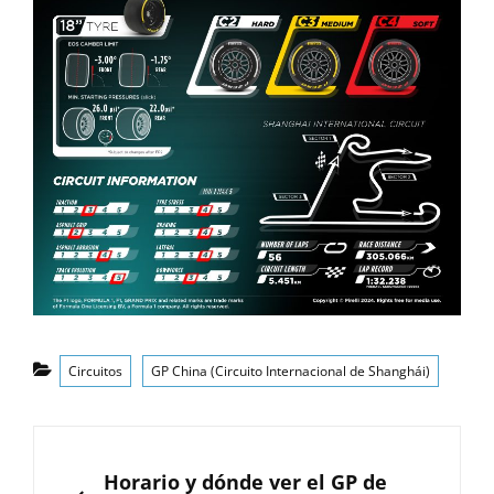
Categorías
Circuitos
GP China (Circuito Internacional de Shanghái)
Navegación
de
ANTERIOR
Horario y dónde ver el GP de