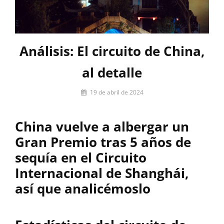
Análisis: El circuito de China,
al detalle
Por
19 de abril de 2024
Miguel
Lora-
China vuelve a albergar un
Paquet
Gran Premio tras 5 años de
sequía en el Circuito
Internacional de Shanghái,
así que analicémoslo