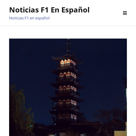
Saltar
Noticias F1 En Español
al
Noticias F1 en español
contenido