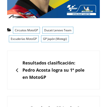
Categorías
Circuitos MotoGP
Ducati Lenovo Team
Escuderías MotoGP
GP Japón (Motegi)
Navegación
de
ANTERIOR
Resultados clasificación:
entradas
Pedro Acosta logra su 1ª pole
en MotoGP
SIGUIENTE