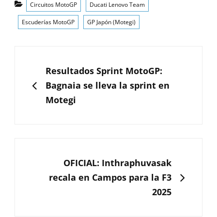
Circuitos MotoGP
Ducati Lenovo Team
Escuderías MotoGP
GP Japón (Motegi)
Navegación
de
ANTERIOR
Resultados Sprint MotoGP:
entradas
Bagnaia se lleva la sprint en
Motegi
SIGUIENTE
OFICIAL: Inthraphuvasak
recala en Campos para la F3
2025