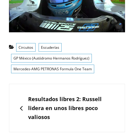
Categorías
Circuitos
Escuderías
GP México (Autódromo Hermanos Rodríguez)
Mercedes-AMG PETRONAS Formula One Team
Navegación
de
ANTERIOR
Resultados libres 2: Russell
entradas
lidera en unos libres poco
valiosos