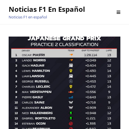
Saltar
Noticias F1 En Español
al
Noticias F1 en español
contenido