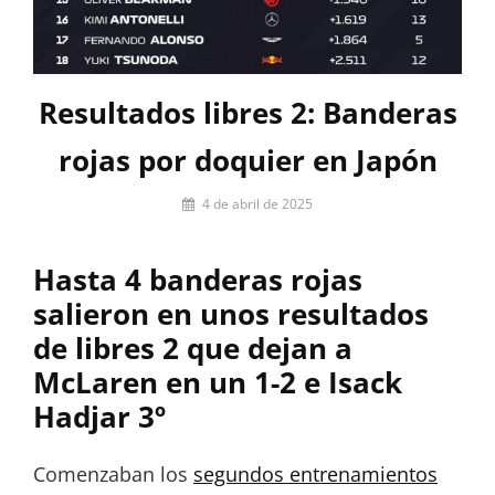
Resultados libres 2: Banderas
rojas por doquier en Japón
Por
4 de abril de 2025
Miguel
Lora-
Hasta 4 banderas rojas
Paquet
salieron en unos resultados
de libres 2 que dejan a
McLaren en un 1-2 e Isack
Hadjar 3º
Comenzaban los
segundos entrenamientos