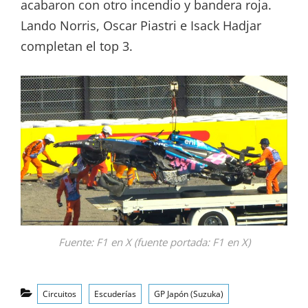
acabaron con otro incendio y bandera roja.
Lando Norris, Oscar Piastri e Isack Hadjar
completan el top 3.
Fuente: F1 en X (fuente portada: F1 en X)
Categorías
Circuitos
Escuderías
GP Japón (Suzuka)