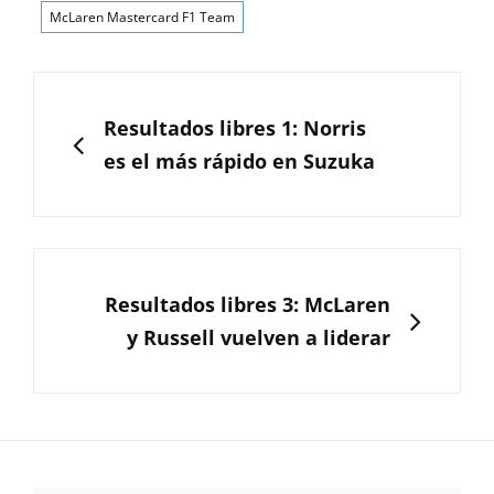
McLaren Mastercard F1 Team
Navegación
de
ANTERIOR
Resultados libres 1: Norris
entradas
es el más rápido en Suzuka
SIGUIENTE
Resultados libres 3: McLaren
y Russell vuelven a liderar