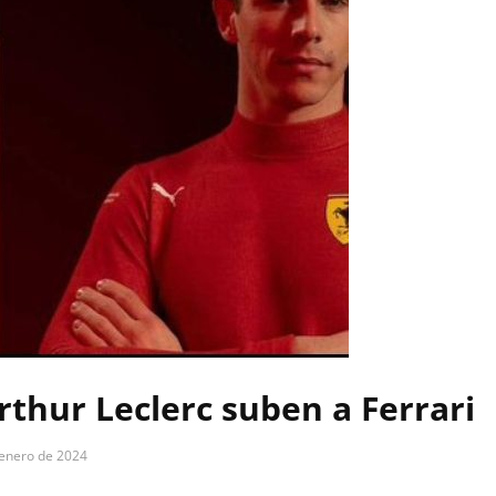
rthur Leclerc suben a Ferrari
 enero de 2024