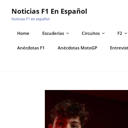
Saltar
Noticias F1 En Español
al
Noticias F1 en español
contenido
Home
Escuderías
Circuitos
F2
Anécdotas F1
Anécdotas MotoGP
Entrevis