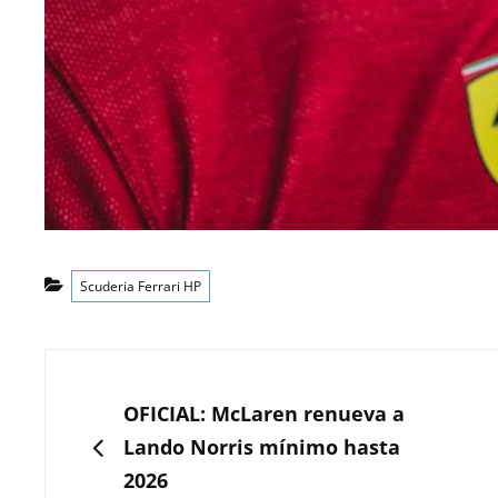
Categorías
Scuderia Ferrari HP
Navegación
de
ANTERIOR
OFICIAL: McLaren renueva a
entradas
Lando Norris mínimo hasta
2026