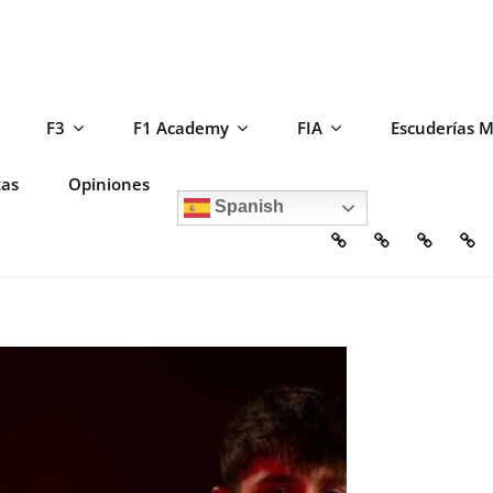
F3
F1 Academy
FIA
Escuderías 
tas
Opiniones
Spanish
Home
Escuderías
Circuito
F2