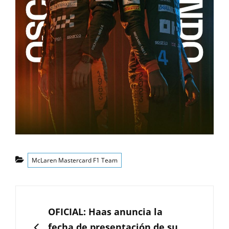
Categorías
McLaren Mastercard F1 Team
Navegación
de
ANTERIOR
OFICIAL: Haas anuncia la
entradas
fecha de presentación de su