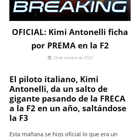
OFICIAL: Kimi Antonelli ficha
por PREMA en la F2
Por
23 de octubre de 2023
Miguel
Lora-
El piloto italiano, Kimi
Paquet
Antonelli, da un salto de
gigante pasando de la FRECA
a la F2 en un año, saltándose
la F3
Esta mañana se hizo oficial lo que era un