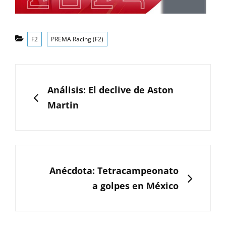
Categorías
F2
PREMA Racing (F2)
Navegación
de
ANTERIOR
Análisis: El declive de Aston
entradas
Martin
SIGUIENTE
Anécdota: Tetracampeonato
a golpes en México