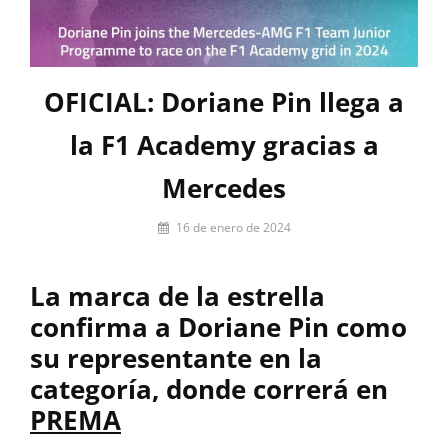
OFICIAL: Doriane Pin llega a
la F1 Academy gracias a
Mercedes
Por
16 de enero de 2024
Miguel
Lora-
La marca de la estrella
Paquet
confirma a Doriane Pin como
su representante en la
categoría, donde correrá en
PREMA