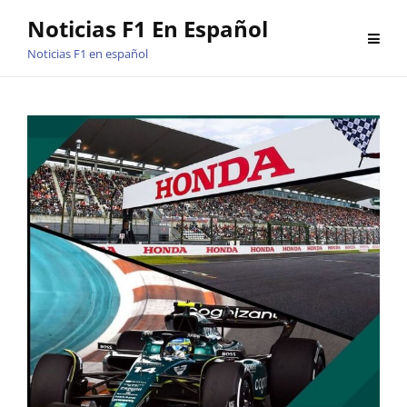
Saltar
Noticias F1 En Español
al
Noticias F1 en español
contenido