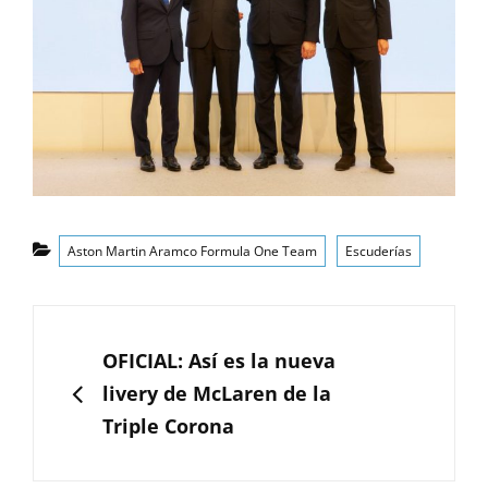
Categorías
Aston Martin Aramco Formula One Team
Escuderías
Navegación
de
ANTERIOR
OFICIAL: Así es la nueva
entradas
livery de McLaren de la
Triple Corona