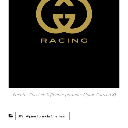
Fuente: Gucci en X (fuente portada: Alpine Cars en X)
Categorías
BWT Alpine Formula One Team