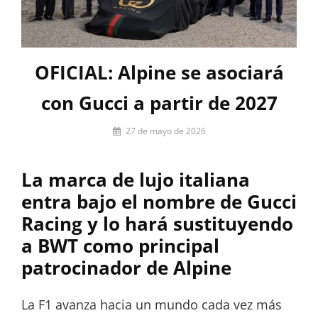
OFICIAL: Alpine se asociará
con Gucci a partir de 2027
Por
27 de mayo de 2026
Miguel
Lora-
La marca de lujo italiana
Paquet
entra bajo el nombre de Gucci
Racing y lo hará sustituyendo
a BWT como principal
patrocinador de Alpine
La F1 avanza hacia un mundo cada vez más