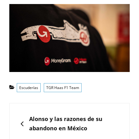
Categorías
Escuderías
TGR Haas F1 Team
Navegación
de
ANTERIOR
Alonso y las razones de su
entradas
abandono en México