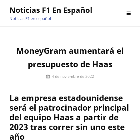
Saltar
Noticias F1 En Español
al
Noticias F1 en español
contenido
MoneyGram aumentará el
presupuesto de Haas
Por
4 de noviembre de 2022
Miguel
Lora-
La empresa estadounidense
Paquet
será el patrocinador principal
del equipo Haas a partir de
2023 tras correr sin uno este
año