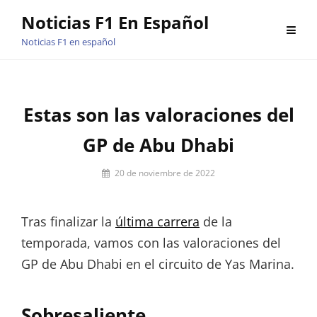
Saltar
Noticias F1 En Español
al
Noticias F1 en español
contenido
Estas son las valoraciones del
GP de Abu Dhabi
Por
20 de noviembre de 2022
Jorge
Porras
Tras finalizar la
última carrera
de la
temporada, vamos con las valoraciones del
GP de Abu Dhabi en el circuito de Yas Marina.
Sobresaliente