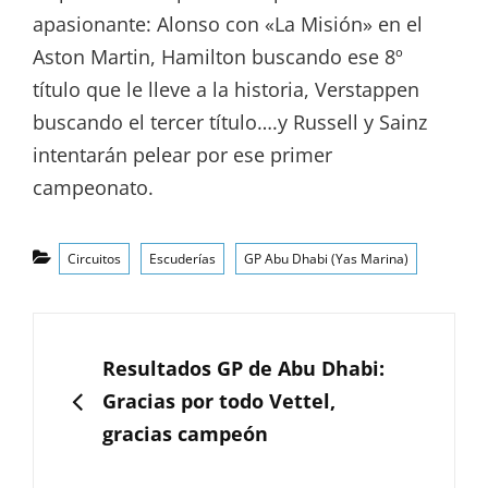
apasionante: Alonso con «La Misión» en el
Aston Martin, Hamilton buscando ese 8º
título que le lleve a la historia, Verstappen
buscando el tercer título….y Russell y Sainz
intentarán pelear por ese primer
campeonato.
Categorías
Circuitos
Escuderías
GP Abu Dhabi (Yas Marina)
Navegación
de
ANTERIOR
Resultados GP de Abu Dhabi:
entradas
Gracias por todo Vettel,
gracias campeón