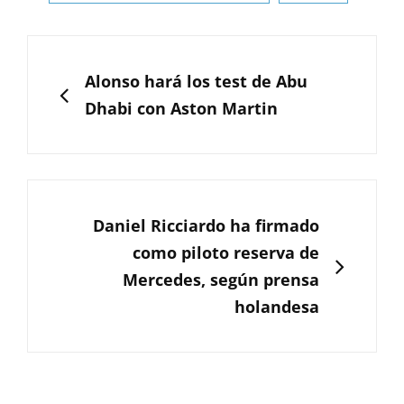
Navegación
de
ANTERIOR
Alonso hará los test de Abu
entradas
Dhabi con Aston Martin
SIGUIENTE
Daniel Ricciardo ha firmado
como piloto reserva de
Mercedes, según prensa
holandesa