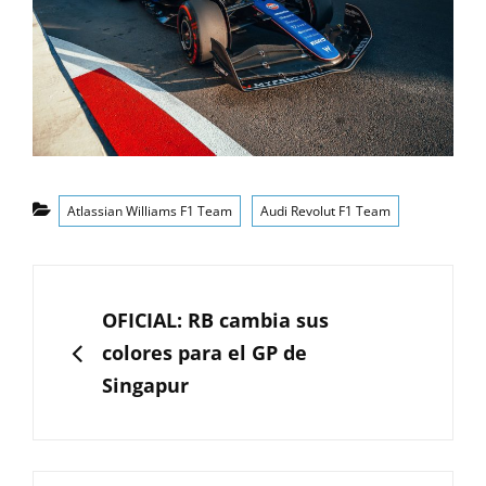
Categorías
Atlassian Williams F1 Team
Audi Revolut F1 Team
Navegación
de
ANTERIOR
OFICIAL: RB cambia sus
entradas
colores para el GP de
Singapur