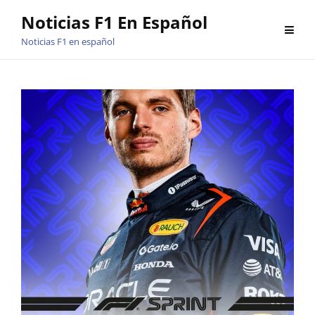
Saltar
Noticias F1 En Español
al
Noticias F1 en español
contenido