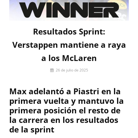
Resultados Sprint:
Verstappen mantiene a raya
a los McLaren
Por
26 de julio de 2025
Miguel
Lora-
Max adelantó a Piastri en la
Paquet
primera vuelta y mantuvo la
primera posición el resto de
la carrera en los resultados
de la sprint