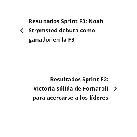
Navegación
de
ANTERIOR
Resultados Sprint F3: Noah
entradas
Strømsted debuta como
ganador en la F3
SIGUIENTE
Resultados Sprint F2:
Victoria sólida de Fornaroli
para acercarse a los líderes