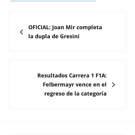
Navegación
de
ANTERIOR
OFICIAL: Joan Mir completa
entradas
la dupla de Gresini
SIGUIENTE
Resultados Carrera 1 F1A:
Felbermayr vence en el
regreso de la categoría