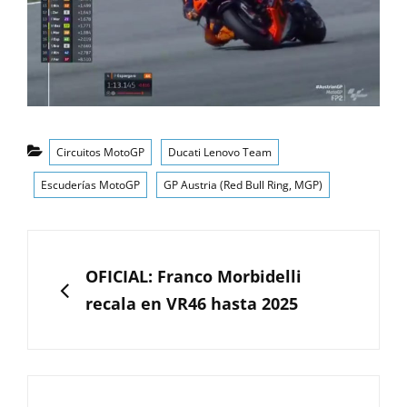
Categorías
Circuitos MotoGP
Ducati Lenovo Team
Escuderías MotoGP
GP Austria (Red Bull Ring, MGP)
Navegación
de
ANTERIOR
OFICIAL: Franco Morbidelli
entradas
recala en VR46 hasta 2025