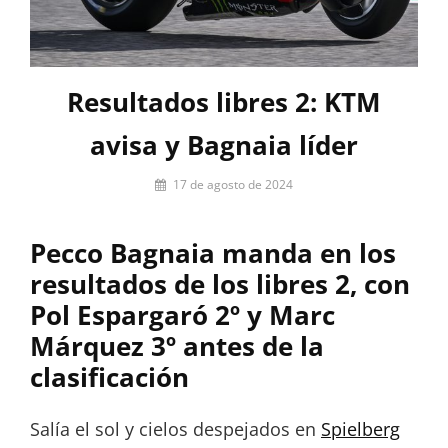
Resultados libres 2: KTM
avisa y Bagnaia líder
Por
17 de agosto de 2024
Miguel
Lora-
Pecco Bagnaia manda en los
Paquet
resultados de los libres 2, con
Pol Espargaró 2º y Marc
Márquez 3º antes de la
clasificación
Salía el sol y cielos despejados en
Spielberg