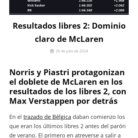
Resultados libres 2: Dominio
claro de McLaren
Por
26 de julio de 2024
Pilar
Lora-
Norris y Piastri protagonizan
Paquet
el doblete de McLaren en los
resultados de los libres 2, con
Max Verstappen por detrás
En el
trazado de Bélgica
daban comienzo los
que eran los últimos libres 2 antes del parón
de verano. El primero en atreverse a salir a