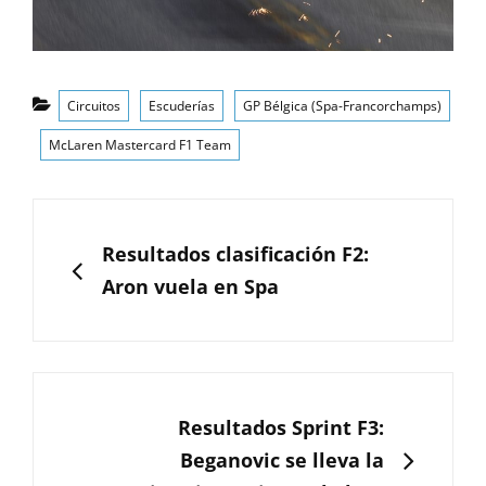
Categorías
Circuitos
Escuderías
GP Bélgica (Spa-Francorchamps)
McLaren Mastercard F1 Team
Navegación
de
ANTERIOR
Resultados clasificación F2:
entradas
Aron vuela en Spa
SIGUIENTE
Resultados Sprint F3:
Beganovic se lleva la