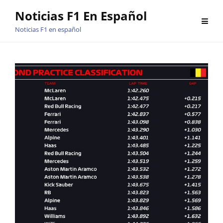
Saltar
Noticias F1 En Español
al
Noticias F1 en español
contenido