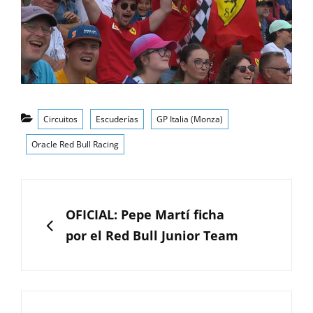
Categorías
Circuitos
Escuderías
GP Italia (Monza)
Oracle Red Bull Racing
Navegación
de
ANTERIOR
OFICIAL: Pepe Martí ficha
entradas
por el Red Bull Junior Team