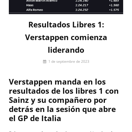
Resultados Libres 1:
Verstappen comienza
liderando
Por
1 de septiembre de 2023
Miguel
Lora-
Verstappen manda en los
Paquet
resultados de los libres 1 con
Sainz y su compañero por
detrás en la sesión que abre
el GP de Italia