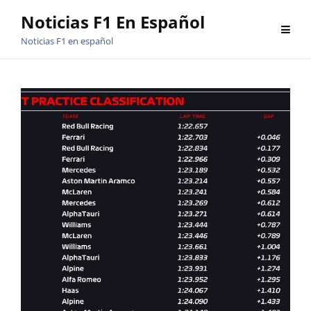
Saltar
Noticias F1 En Español
al
Noticias F1 en español
contenido