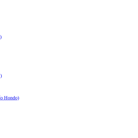
)
)
ío Hondo)