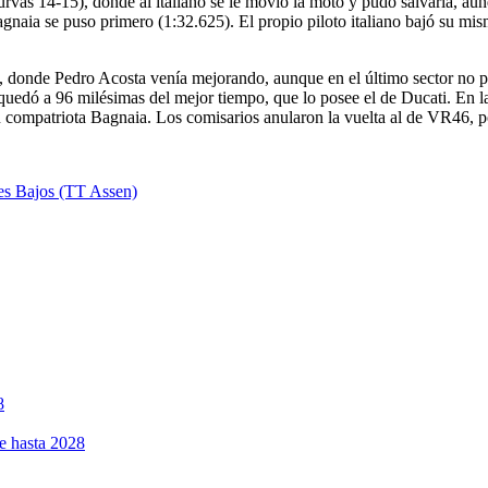
urvas 14-15), donde al italiano se le movió la moto y pudo salvarla, au
gnaia se puso primero (1:32.625). El propio piloto italiano bajó su mi
a, donde Pedro Acosta venía mejorando, aunque en el último sector no p
e quedó a 96 milésimas del mejor tiempo, que lo posee el de Ducati. En 
compatriota Bagnaia. Los comisarios anularon la vuelta al de VR46, po
es Bajos (TT Assen)
8
e hasta 2028