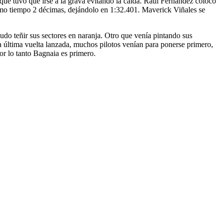
nque tuvo que irse a la grava evitando la caída. Raúl Fernández colocó
smo tiempo 2 décimas, dejándolo en 1:32.401. Maverick Viñales se
udo teñir sus sectores en naranja. Otro que venía pintando sus
la última vuelta lanzada, muchos pilotos venían para ponerse primero,
r lo tanto Bagnaia es primero.