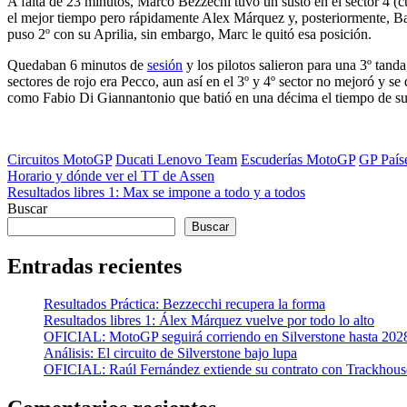
A falta de 23 minutos, Marco Bezzechi tuvo un susto en el sector 4 (c
el mejor tiempo pero rápidamente Alex Márquez y, posteriormente, Ba
puso 2º con su Aprilia, sin embargo, Marc le quitó esa posición.
Quedaban 6 minutos de
sesión
y los pilotos salieron para una 3º tand
sectores de rojo era Pecco, aun así en el 3º y 4º sector no mejoró y s
como Fabio Di Giannantonio que batió en una décima el tiempo de su 
Categorías
Circuitos MotoGP
Ducati Lenovo Team
Escuderías MotoGP
GP País
Navegación
Anterior
Horario y dónde ver el TT de Assen
Siguiente
Resultados libres 1: Max se impone a todo y a todos
de
Buscar
entradas
Buscar
Entradas recientes
Resultados Práctica: Bezzecchi recupera la forma
Resultados libres 1: Álex Márquez vuelve por todo lo alto
OFICIAL: MotoGP seguirá corriendo en Silverstone hasta 202
Análisis: El circuito de Silverstone bajo lupa
OFICIAL: Raúl Fernández extiende su contrato con Trackhous