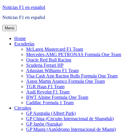
Saltar
Noticias F1 en español
al
Noticias F1 en español
contenido
Menú
Home
Escuderías
McLaren Mastercard F1 Team
Mercedes-AMG PETRONAS Formula One Team
Oracle Red Bull Racing
Scuderia Ferrari HP
Atlassian Williams F1 Team
Visa Cash App Racing Bulls Formula One Team
Aston Martin Aramco Formula One Team
TGR Haas F1 Team
Audi Revolut F1 Team
BWT Alpine Formula One Team
Cadillac Formula 1 Team
Circuitos
GP Australia (Albert Park)
GP China (Circuito Internacional de Shanghái)
GP Japón (Suzuka)
GP Miami (Autódromo Internacional de Miami)