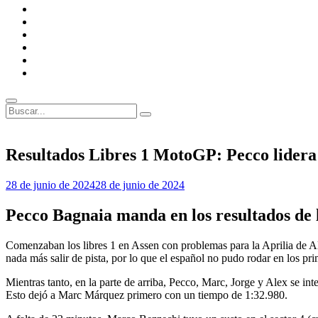
MotoGP
Circuitos
MotoGP
FIM
Anécdotas
F1
Anécdotas
MotoGP
Entrevistas
Opiniones
Buscar
Buscar:
Superposición
del
sitio
Resultados Libres 1 MotoGP: Pecco lidera
Por
28 de junio de 2024
28 de junio de 2024
Miguel
Lora-
Pecco Bagnaia manda en los resultados de
Paquet
Comenzaban los libres 1 en Assen con problemas para la Aprilia de A
nada más salir de pista, por lo que el español no pudo rodar en los pr
Mientras tanto, en la parte de arriba, Pecco, Marc, Jorge y Alex se in
Esto dejó a Marc Márquez primero con un tiempo de 1:32.980.