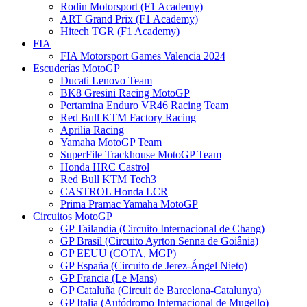
Rodin Motorsport (F1 Academy)
ART Grand Prix (F1 Academy)
Hitech TGR (F1 Academy)
FIA
FIA Motorsport Games Valencia 2024
Escuderías MotoGP
Ducati Lenovo Team
BK8 Gresini Racing MotoGP
Pertamina Enduro VR46 Racing Team
Red Bull KTM Factory Racing
Aprilia Racing
Yamaha MotoGP Team
SuperFile Trackhouse MotoGP Team
Honda HRC Castrol
Red Bull KTM Tech3
CASTROL Honda LCR
Prima Pramac Yamaha MotoGP
Circuitos MotoGP
GP Tailandia (Circuito Internacional de Chang)
GP Brasil (Circuito Ayrton Senna de Goiânia)
GP EEUU (COTA, MGP)
GP España (Circuito de Jerez-Ángel Nieto)
GP Francia (Le Mans)
GP Cataluña (Circuit de Barcelona-Catalunya)
GP Italia (Autódromo Internacional de Mugello)