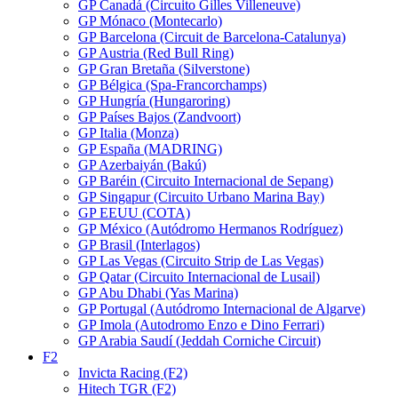
GP Canadá (Circuito Gilles Villeneuve)
GP Mónaco (Montecarlo)
GP Barcelona (Circuit de Barcelona-Catalunya)
GP Austria (Red Bull Ring)
GP Gran Bretaña (Silverstone)
GP Bélgica (Spa-Francorchamps)
GP Hungría (Hungaroring)
GP Países Bajos (Zandvoort)
GP Italia (Monza)
GP España (MADRING)
GP Azerbaiyán (Bakú)
GP Baréin (Circuito Internacional de Sepang)
GP Singapur (Circuito Urbano Marina Bay)
GP EEUU (COTA)
GP México (Autódromo Hermanos Rodríguez)
GP Brasil (Interlagos)
GP Las Vegas (Circuito Strip de Las Vegas)
GP Qatar (Circuito Internacional de Lusail)
GP Abu Dhabi (Yas Marina)
GP Portugal (Autódromo Internacional de Algarve)
GP Imola (Autodromo Enzo e Dino Ferrari)
GP Arabia Saudí (Jeddah Corniche Circuit)
F2
Invicta Racing (F2)
Hitech TGR (F2)