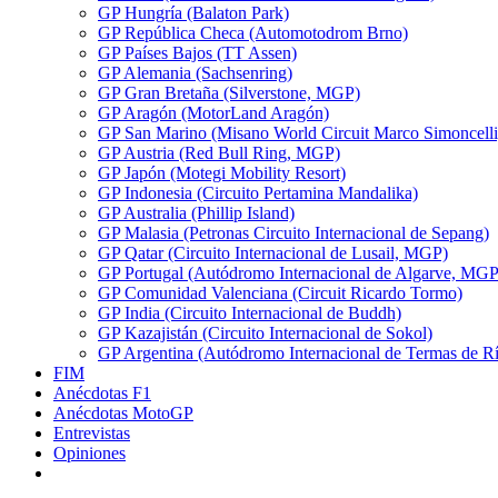
GP Hungría (Balaton Park)
GP República Checa (Automotodrom Brno)
GP Países Bajos (TT Assen)
GP Alemania (Sachsenring)
GP Gran Bretaña (Silverstone, MGP)
GP Aragón (MotorLand Aragón)
GP San Marino (Misano World Circuit Marco Simoncelli
GP Austria (Red Bull Ring, MGP)
GP Japón (Motegi Mobility Resort)
GP Indonesia (Circuito Pertamina Mandalika)
GP Australia (Phillip Island)
GP Malasia (Petronas Circuito Internacional de Sepang)
GP Qatar (Circuito Internacional de Lusail, MGP)
GP Portugal (Autódromo Internacional de Algarve, MGP
GP Comunidad Valenciana (Circuit Ricardo Tormo)
GP India (Circuito Internacional de Buddh)
GP Kazajistán (Circuito Internacional de Sokol)
GP Argentina (Autódromo Internacional de Termas de R
FIM
Anécdotas F1
Anécdotas MotoGP
Entrevistas
Opiniones