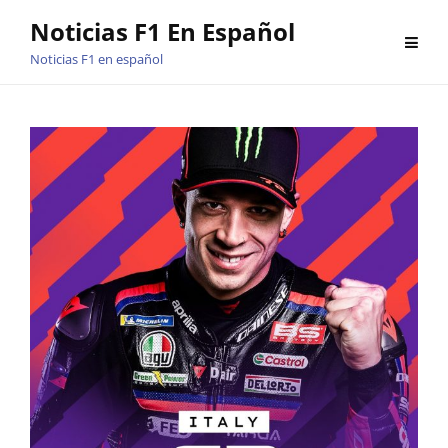
Saltar
Noticias F1 En Español
al
Noticias F1 en español
contenido