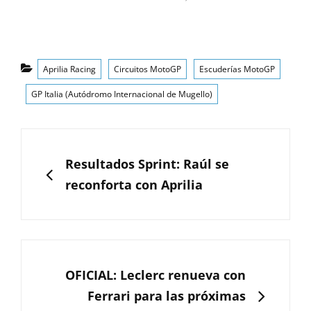
Categorías
Aprilia Racing
Circuitos MotoGP
Escuderías MotoGP
GP Italia (Autódromo Internacional de Mugello)
Navegación
de
ANTERIOR
Resultados Sprint: Raúl se
entradas
reconforta con Aprilia
SIGUIENTE
OFICIAL: Leclerc renueva con
Ferrari para las próximas