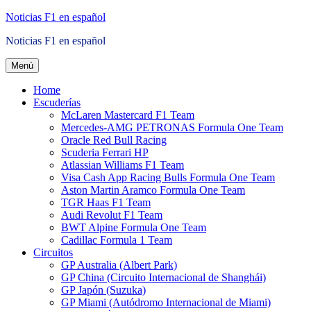
Saltar
Noticias F1 en español
al
Noticias F1 en español
contenido
Menú
Home
Escuderías
McLaren Mastercard F1 Team
Mercedes-AMG PETRONAS Formula One Team
Oracle Red Bull Racing
Scuderia Ferrari HP
Atlassian Williams F1 Team
Visa Cash App Racing Bulls Formula One Team
Aston Martin Aramco Formula One Team
TGR Haas F1 Team
Audi Revolut F1 Team
BWT Alpine Formula One Team
Cadillac Formula 1 Team
Circuitos
GP Australia (Albert Park)
GP China (Circuito Internacional de Shanghái)
GP Japón (Suzuka)
GP Miami (Autódromo Internacional de Miami)