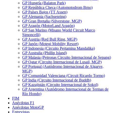
GP Hungría (Balaton Park)
GP República Checa (Automotodrom Brno)
GP Países Bajos (TT Assen)
GP Alemania (Sachsenring)
GP Gran Bretaña (Silverstone, MGP)
GP Aragón (MotorLand Aragón)
GP San Marino (Misano World Circuit Marco
Simoncelli)
GP Austria (Red Bull Ring, MGP)
GP Japón (Motegi Mobility Resort)
GP Indonesia (Circuito Pertamina Mandalika)
GP Australia (Phillip Island)
GP Malasia (Petronas Circuito Internacional de Sepang)
GP Qatar (Circuito Internacional de Lusail, MGP)
GP Portugal (Autódromo Internacional de Algarve,
MGP)
GP Comunidad Valenciana (Circuit Ricardo Tormo)
GP India (Circuito Internacional de Buddh)
GP Kazajistán (Circuito Internacional de Sokol)
GP Argentina (Autódromo Internacional de Termas de
Río Hondo)
FIM
Anécdotas F1
Anécdotas MotoGP
Entrevistas