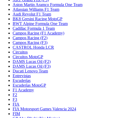
Aston Martin Aramco Formula One Team
Atlassian Williams F1 Team
Audi Revolut F1 Team
BK8 Gresini Racing MotoGP
BWT Alpine Formula One Team
Cadillac Formula 1 Team
Campos Racing (F1 Academy)
Campos Racing (F2)
Campos Racing (F3)
CASTROL Honda LCR
Circuitos
Circuitos MotoGP
DAMS Lucas Oil (F2)
DAMS Lucas Oil (F3)
Ducati Lenovo Team
Entrevistas
Escuderías
Escuderías MotoGP
F1 Academy
F2
F3
FIA
FIA Motorsport Games Valencia 2024
FIM