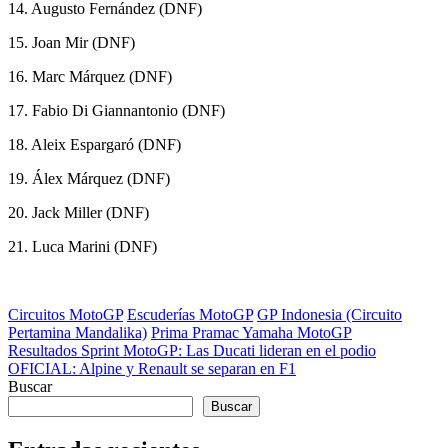
14. Augusto Fernández (DNF)
15. Joan Mir (DNF)
16. Marc Márquez (DNF)
17. Fabio Di Giannantonio (DNF)
18. Aleix Espargaró (DNF)
19. Álex Márquez (DNF)
20. Jack Miller (DNF)
21. Luca Marini (DNF)
Categorías
Circuitos MotoGP
Escuderías MotoGP
GP Indonesia (Circuito
Pertamina Mandalika)
Prima Pramac Yamaha MotoGP
Navegación
Anterior
Resultados Sprint MotoGP: Las Ducati lideran en el podio
Siguiente
OFICIAL: Alpine y Renault se separan en F1
de
Buscar
entradas
Buscar