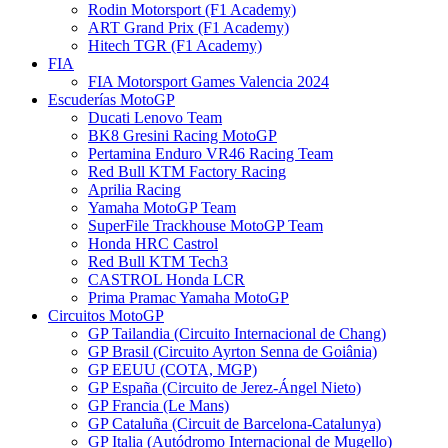
Rodin Motorsport (F1 Academy)
ART Grand Prix (F1 Academy)
Hitech TGR (F1 Academy)
FIA
FIA Motorsport Games Valencia 2024
Escuderías MotoGP
Ducati Lenovo Team
BK8 Gresini Racing MotoGP
Pertamina Enduro VR46 Racing Team
Red Bull KTM Factory Racing
Aprilia Racing
Yamaha MotoGP Team
SuperFile Trackhouse MotoGP Team
Honda HRC Castrol
Red Bull KTM Tech3
CASTROL Honda LCR
Prima Pramac Yamaha MotoGP
Circuitos MotoGP
GP Tailandia (Circuito Internacional de Chang)
GP Brasil (Circuito Ayrton Senna de Goiânia)
GP EEUU (COTA, MGP)
GP España (Circuito de Jerez-Ángel Nieto)
GP Francia (Le Mans)
GP Cataluña (Circuit de Barcelona-Catalunya)
GP Italia (Autódromo Internacional de Mugello)