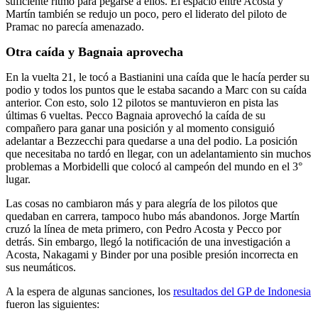
suficiente ritmo para pegarse a ellos. El espacio entre Acosta y
Martín también se redujo un poco, pero el liderato del piloto de
Pramac no parecía amenazado.
Otra caída y Bagnaia aprovecha
En la vuelta 21, le tocó a Bastianini una caída que le hacía perder su
podio y todos los puntos que le estaba sacando a Marc con su caída
anterior. Con esto, solo 12 pilotos se mantuvieron en pista las
últimas 6 vueltas. Pecco Bagnaia aprovechó la caída de su
compañero para ganar una posición y al momento consiguió
adelantar a Bezzecchi para quedarse a una del podio. La posición
que necesitaba no tardó en llegar, con un adelantamiento sin muchos
problemas a Morbidelli que colocó al campeón del mundo en el 3°
lugar.
Las cosas no cambiaron más y para alegría de los pilotos que
quedaban en carrera, tampoco hubo más abandonos. Jorge Martín
cruzó la línea de meta primero, con Pedro Acosta y Pecco por
detrás. Sin embargo, llegó la notificación de una investigación a
Acosta, Nakagami y Binder por una posible presión incorrecta en
sus neumáticos.
A la espera de algunas sanciones, los
resultados del GP de Indonesia
fueron las siguientes: