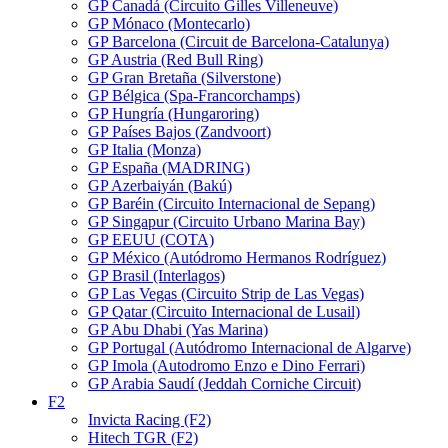
GP Canadá (Circuito Gilles Villeneuve)
GP Mónaco (Montecarlo)
GP Barcelona (Circuit de Barcelona-Catalunya)
GP Austria (Red Bull Ring)
GP Gran Bretaña (Silverstone)
GP Bélgica (Spa-Francorchamps)
GP Hungría (Hungaroring)
GP Países Bajos (Zandvoort)
GP Italia (Monza)
GP España (MADRING)
GP Azerbaiyán (Bakú)
GP Baréin (Circuito Internacional de Sepang)
GP Singapur (Circuito Urbano Marina Bay)
GP EEUU (COTA)
GP México (Autódromo Hermanos Rodríguez)
GP Brasil (Interlagos)
GP Las Vegas (Circuito Strip de Las Vegas)
GP Qatar (Circuito Internacional de Lusail)
GP Abu Dhabi (Yas Marina)
GP Portugal (Autódromo Internacional de Algarve)
GP Imola (Autodromo Enzo e Dino Ferrari)
GP Arabia Saudí (Jeddah Corniche Circuit)
F2
Invicta Racing (F2)
Hitech TGR (F2)