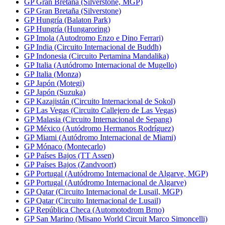
GP Gran Bretaña (Silverstone, MGP)
GP Gran Bretaña (Silverstone)
GP Hungría (Balaton Park)
GP Hungría (Hungaroring)
GP Imola (Autodromo Enzo e Dino Ferrari)
GP India (Circuito Internacional de Buddh)
GP Indonesia (Circuito Pertamina Mandalika)
GP Italia (Autódromo Internacional de Mugello)
GP Italia (Monza)
GP Japón (Motegi)
GP Japón (Suzuka)
GP Kazajistán (Circuito Internacional de Sokol)
GP Las Vegas (Circuito Callejero de Las Vegas)
GP Malasia (Circuito Internacional de Sepang)
GP México (Autódromo Hermanos Rodríguez)
GP Miami (Autódromo Internacional de Miami)
GP Mónaco (Montecarlo)
GP Países Bajos (TT Assen)
GP Países Bajos (Zandvoort)
GP Portugal (Autódromo Internacional de Algarve, MGP)
GP Portugal (Autódromo Internacional de Algarve)
GP Qatar (Circuito Internacional de Lusail, MGP)
GP Qatar (Circuito Internacional de Lusail)
GP República Checa (Automotodrom Brno)
GP San Marino (Misano World Circuit Marco Simoncelli)