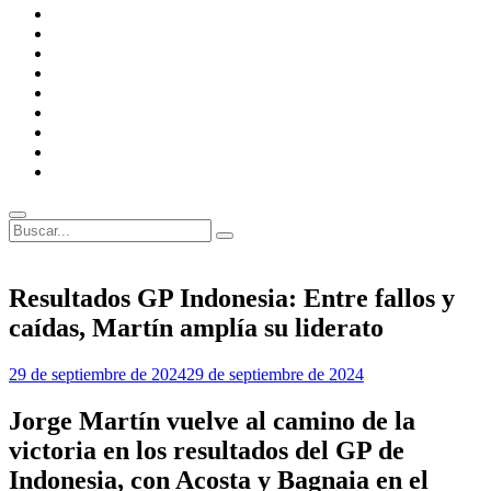
F1
Academy
FIA
Escuderías
MotoGP
Circuitos
MotoGP
FIM
Anécdotas
F1
Anécdotas
MotoGP
Entrevistas
Opiniones
Buscar
Buscar:
Superposición
del
sitio
Resultados GP Indonesia: Entre fallos y
caídas, Martín amplía su liderato
Por
29 de septiembre de 2024
29 de septiembre de 2024
Guillermo
Rancaño
Jorge Martín vuelve al camino de la
victoria en los resultados del GP de
Indonesia, con Acosta y Bagnaia en el