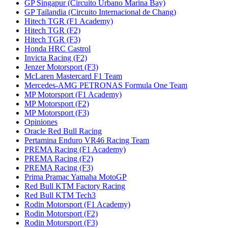
GP Singapur (Circuito Urbano Marina Bay)
GP Tailandia (Circuito Internacional de Chang)
Hitech TGR (F1 Academy)
Hitech TGR (F2)
Hitech TGR (F3)
Honda HRC Castrol
Invicta Racing (F2)
Jenzer Motorsport (F3)
McLaren Mastercard F1 Team
Mercedes-AMG PETRONAS Formula One Team
MP Motorsport (F1 Academy)
MP Motorsport (F2)
MP Motorsport (F3)
Opiniones
Oracle Red Bull Racing
Pertamina Enduro VR46 Racing Team
PREMA Racing (F1 Academy)
PREMA Racing (F2)
PREMA Racing (F3)
Prima Pramac Yamaha MotoGP
Red Bull KTM Factory Racing
Red Bull KTM Tech3
Rodin Motorsport (F1 Academy)
Rodin Motorsport (F2)
Rodin Motorsport (F3)