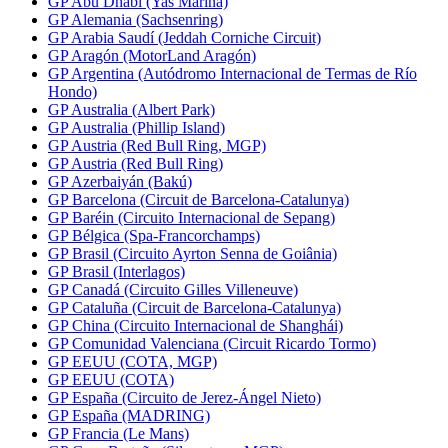
GP Abu Dhabi (Yas Marina)
GP Alemania (Sachsenring)
GP Arabia Saudí (Jeddah Corniche Circuit)
GP Aragón (MotorLand Aragón)
GP Argentina (Autódromo Internacional de Termas de Río
Hondo)
GP Australia (Albert Park)
GP Australia (Phillip Island)
GP Austria (Red Bull Ring, MGP)
GP Austria (Red Bull Ring)
GP Azerbaiyán (Bakú)
GP Barcelona (Circuit de Barcelona-Catalunya)
GP Baréin (Circuito Internacional de Sepang)
GP Bélgica (Spa-Francorchamps)
GP Brasil (Circuito Ayrton Senna de Goiânia)
GP Brasil (Interlagos)
GP Canadá (Circuito Gilles Villeneuve)
GP Cataluña (Circuit de Barcelona-Catalunya)
GP China (Circuito Internacional de Shanghái)
GP Comunidad Valenciana (Circuit Ricardo Tormo)
GP EEUU (COTA, MGP)
GP EEUU (COTA)
GP España (Circuito de Jerez-Ángel Nieto)
GP España (MADRING)
GP Francia (Le Mans)