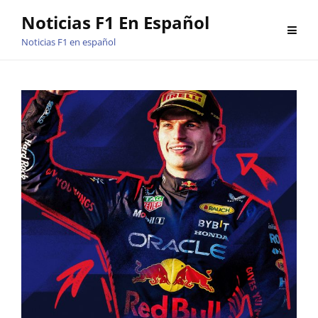
Saltar
Noticias F1 En Español
al
Noticias F1 en español
contenido