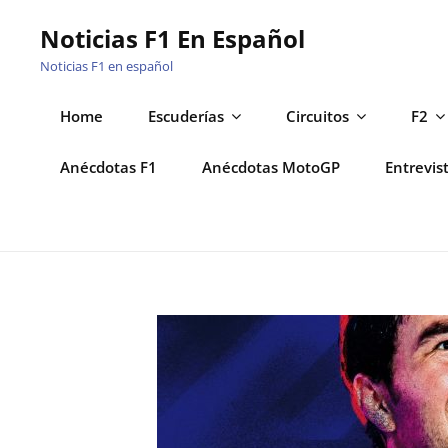
Saltar
Noticias F1 En Español
al
Noticias F1 en español
contenido
Home
Escuderías
Circuitos
F2
Anécdotas F1
Anécdotas MotoGP
Entrevis