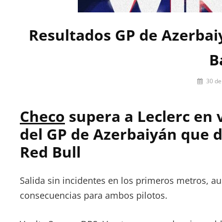
Resultados GP de Azerbaiy
B
Por
30 de
Miguel
Lora-
Checo
supera a Leclerc en 
Paquet
del GP de Azerbaiyán que d
Red Bull
Salida sin incidentes en los primeros metros, au
consecuencias para ambos pilotos.