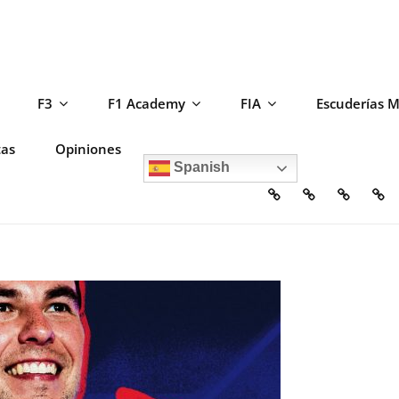
F3
F1 Academy
FIA
Escuderías 
tas
Opiniones
Spanish
Home
Escuderías
Circuito
F2