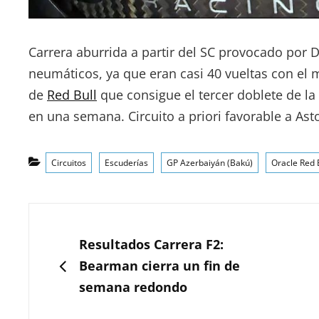
Carrera aburrida a partir del SC provocado por 
neumáticos, ya que eran casi 40 vueltas con el
de
Red Bull
que consigue el tercer doblete de l
en una semana. Circuito a priori favorable a Ast
Categorías
Circuitos
Escuderías
GP Azerbaiyán (Bakú)
Oracle Red 
Navegación
de
ANTERIOR
Resultados Carrera F2:
entradas
Bearman cierra un fin de
semana redondo