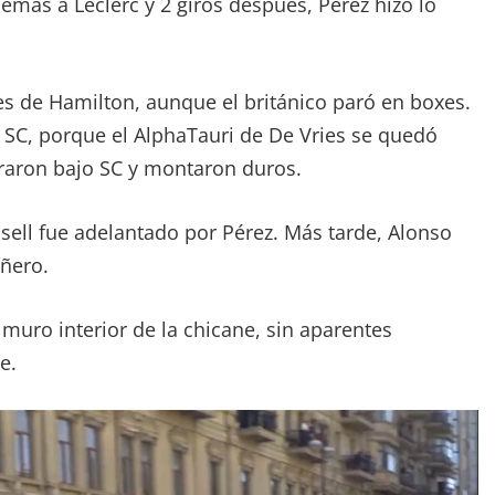
emas a Leclerc y 2 giros después, Pérez hizo lo
s de Hamilton, aunque el británico paró en boxes.
 SC, porque el AlphaTauri de De Vries se quedó
araron bajo SC y montaron duros.
sell fue adelantado por Pérez. Más tarde, Alonso
ñero.
 muro interior de la chicane, sin aparentes
e.