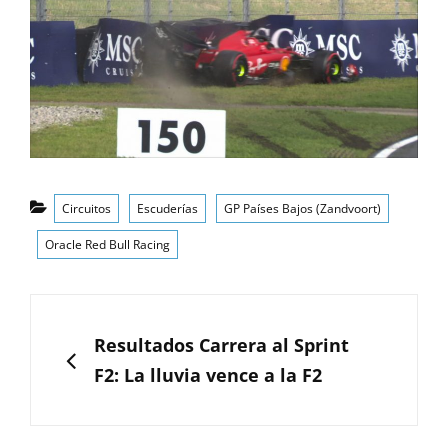
Categorías
Circuitos
Escuderías
GP Países Bajos (Zandvoort)
Oracle Red Bull Racing
Navegación
de
ANTERIOR
Resultados Carrera al Sprint
entradas
F2: La lluvia vence a la F2