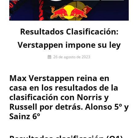
Resultados Clasificación:
Verstappen impone su ley
Por
26 de agosto de 2023
Miguel
Lora-
Max Verstappen reina en
Paquet
casa en los resultados de la
clasificación con Norris y
Russell por detrás. Alonso 5º y
Sainz 6º